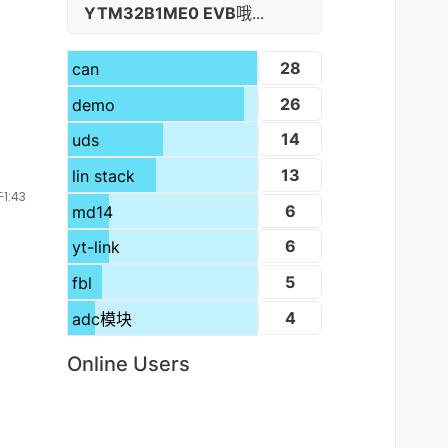
YTM32B1ME0 EVB
哦...
28
can
26
demo
14
uds
13
lin stack
1:43
6
md14
6
yt-link
5
fbl
4
adc模块
Online Users