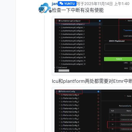
jan
写于
2025年11月14日 上午1:40
YUNTU
最后由 编辑
检查一下中断有没有使能
离线
Icu和plantform两处都需要对Etmr