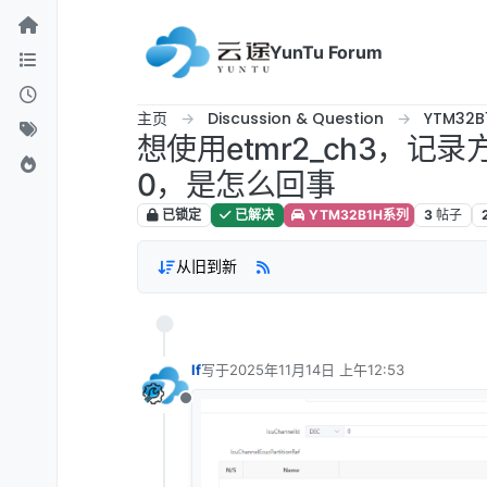
跳转至内容
YunTu Forum
主页
Discussion & Question
YTM32
想使用etmr2_ch3，记录
0，是怎么回事
已锁定
已解决
YTM32B1H系列
3
帖子
从旧到新
lf
写于
2025年11月14日 上午12:53
最后由 编辑
离线