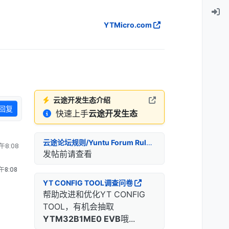
YTMicro.com
云途开发生态介绍
回复
快速上手
云途开发生态
云途论坛规则/Yuntu Forum Rules
午8:08
发帖前请查看
午8:08
YT CONFIG TOOL调查问卷
帮助改进和优化YT CONFIG
TOOL，有机会抽取
YTM32B1ME0 EVB
哦...