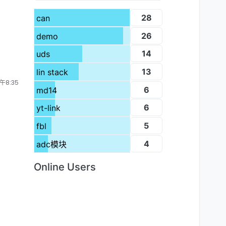
28
can
26
demo
14
uds
13
lin stack
午8:35
6
md14
6
yt-link
5
fbl
4
adc模块
Online Users