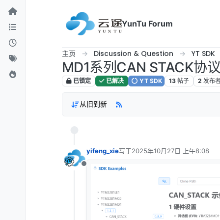
跳转至内容
YunTu Forum
主页
Discussion & Question
YT SDK
MD1系列CAN STACK协
已锁定
已解决
YT SDK
13
帖子
2
发布
从旧到新
yifeng_xie
写于
2025年10月27日 上午8:08
最后由 编辑
离线