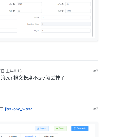
7日 上午8:13
#2
接收到的can报文长度不是7就丢掉了
复了
jiankang_wang
#3