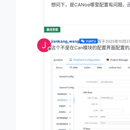
想问下，是CANoe哪里配置有问题，
jiankang_wang
写于
2025年10月2
YUNTU
J
最后由 编辑
这个不是在Can模块的配置界面配置的。
离线