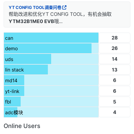
YT CONFIG TOOL调查问卷
帮助改进和优化YT CONFIG TOOL，有机会抽取
YTM32B1ME0 EVB
哦...
28
can
26
demo
14
uds
13
lin stack
6
md14
6
yt-link
5
fbl
4
adc模块
Online Users