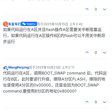
0
车友车行
写于
2025年10月15日 上午2:42
车
YUNTU
最后由 编辑
离线
如果代码运行在A区并且flash操作A区需要关中断阻塞运
行，如果代码运行在A区操作B区的flash可以不用关中断异
步运行
0
WangPeiying
写于
2025年10月23日 上午2:11
最后由 编辑
离线
代码运行在A区，调用BOOT_SWAP command 后，代码运
行在B区，此时要进行升级，擦除A分区FLASH，擦除的地
址是使用A分区的0x00000，还是会因为BOOT_SWAP
command,要使用B分区的地址0x80000?
0