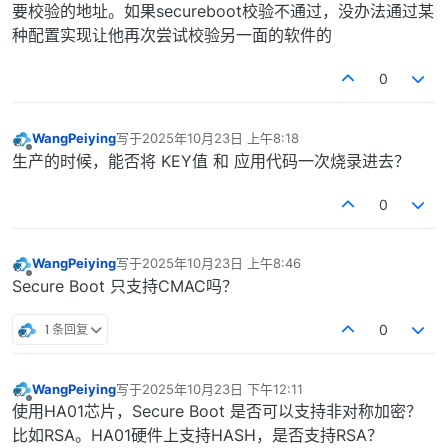
要校验的地址。如果secureboot校验不通过，没办法通过某
种配置实现让他再次尝试校验另一面的软件的
0
WangPeiying
写于
2025年10月23日 上午8:18
最后由 编辑
离线
生产的时候，能否将 KEY值 和 应用代码一次烧录进去？
0
WangPeiying
写于
2025年10月23日 上午8:46
最后由 编辑
离线
Secure Boot 只支持CMAC吗？
1 条回复
0
WangPeiying
写于
2025年10月23日 下午12:11
最后由 编辑
离线
使用HA01芯片，Secure Boot 是否可以支持非对称加密？
比如RSA。HA01硬件上支持HASH，是否支持RSA？