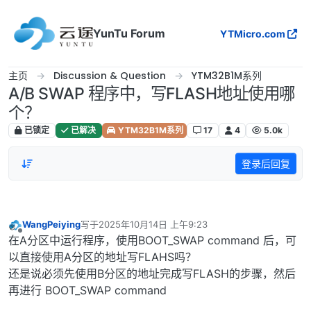
跳转至内容
YunTu Forum
YTMicro.com
主页
Discussion & Question
YTM32B1M系列
A/B SWAP 程序中，写FLASH地址使用哪
个？
已锁定
已解决
YTM32B1M系列
17
4
5.0k
登录后回复
WangPeiying
写于
2025年10月14日 上午9:23
最后由 编辑
离线
在A分区中运行程序，使用BOOT_SWAP command 后，可
以直接使用A分区的地址写FLAHS吗？
还是说必须先使用B分区的地址完成写FLASH的步骤，然后
再进行 BOOT_SWAP command