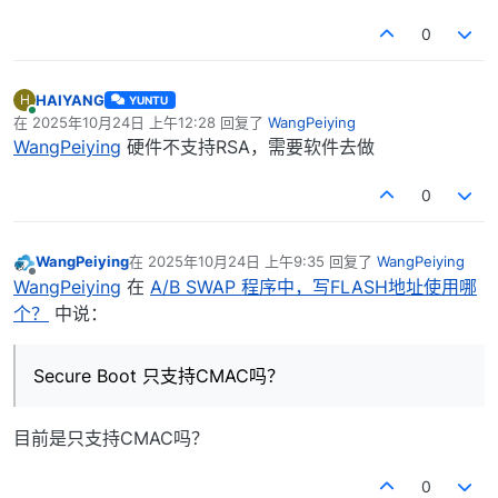
0
HAIYANG
H
YUNTU
在线
在
2025年10月24日 上午12:28
回复了
WangPeiying
最后由 编辑
WangPeiying
硬件不支持RSA，需要软件去做
0
WangPeiying
在
2025年10月24日 上午9:35
回复了
WangPeiying
最后由 编辑
离线
WangPeiying
在
A/B SWAP 程序中，写FLASH地址使用哪
个？
中说：
Secure Boot 只支持CMAC吗？
目前是只支持CMAC吗？
0