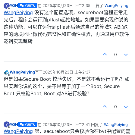
YQH
在
2025年10月23日 上午2:35
回复了
WangPeiying
Y
YUNTU
最后由 编辑
离线
WangPeiying
没有这个配置选项，secureboot流程正常走
完后，程序会运行到pflash起始地址。如果需要实现你说的
这种功能，可以在运行到pflash后通过自己的算法对AB面对
应的两块地址做代码完整性和正确性校验，再通过用户软件
逻辑实现跳转
0
WangPeiying
写于
2025年10月23日 上午2:37
最后由 编辑
离线
但是如果Secure Boot 校验失败，不是就不会运行了吗？如
果实现你说的这个，是不是等于加了一个Boot, Secure
Boot 只校验Boot, Boot 对AB进行校验？
0
YQH
在
2025年10月23日 上午2:41
回复了
WangPeiying
Y
YUNTU
最后由 编辑
离线
WangPeiying
嗯，secureboot只会校验你在bvt中配置的需