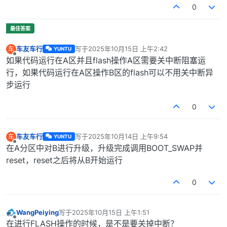
0
车友车行
写于
2025年10月15日 上午2:42
车
YUNTU
最后由 编辑
离线
如果代码运行在A区并且flash操作A区需要关中断阻塞运
行，如果代码运行在A区操作B区的flash可以不用关中断异
步运行
0
车友车行
写于
2025年10月14日 上午9:54
车
YUNTU
最后由 编辑
离线
在A分区中对B进行升级，升级完成调用BOOT_SWAP并
reset，reset之后将从B开始运行
0
WangPeiying
写于
2025年10月15日 上午1:51
最后由 编辑
离线
在进行FLASH操作的时候，是不是要关掉中断？