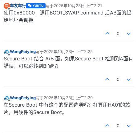
车友车行
写于
2025年10月23日 上午2:21
车
YUNTU
最后由 编辑
离线
使用0x80000，调用BOOT_SWAP command 后AB面的起
始地址会调换
0
WangPeiying
写于
2025年10月23日 上午2:25
最后由 编辑
离线
Secure Boot 结合 A/B 面，如果Secure Boot 检测到A面有
错误，可以跳转到B面吗？
0
WangPeiying
写于
2025年10月23日 上午2:29
最后由 编辑
离线
在Secure Boot 中有这个的配置选项吗？打算用HA01的芯
片，用硬件的Secure Boot。
0