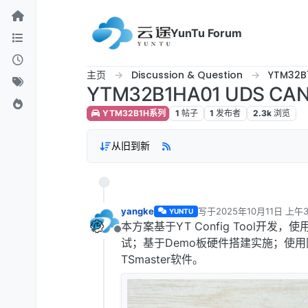
跳转至内容
YunTu Forum
主页
Discussion & Question
YTM32
YTM32B1HA01 UDS C
YTM32B1H系列
1
帖子
1
发布者
2.3k
浏览
从旧到新
yangke
写于
2025年10月11日 上午3
YUNTU
最后由 编辑
本方案基于YT Config Tool开发，使
离线
试；基于Demo板硬件搭建实施；使用同星
TSmaster软件。