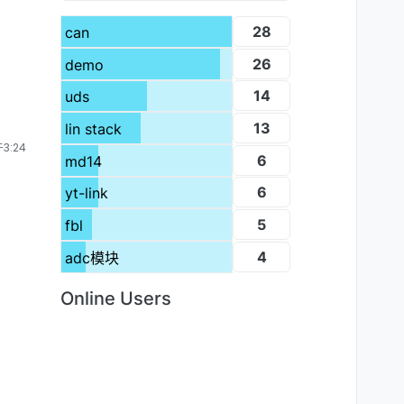
28
can
26
demo
14
uds
13
lin stack
3:24
6
md14
6
yt-link
5
fbl
4
adc模块
Online Users