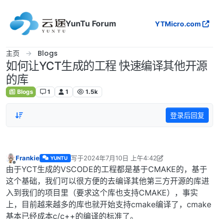
跳转至内容
YunTu Forum
YTMicro.com
主页
Blogs
如何让YCT生成的工程 快速编译其他开源
的库
Blogs
1
1
1.5k
登录后回复
Frankie
写于
2024年7月10日 上午4:42
YUNTU
最后由 Frankie 编辑
2024年7月10日 下午12:58
离线
由于YCT生成的VSCODE的工程都是基于CMAKE的，基于
这个基础，我们可以很方便的去编译其他第三方开源的库进
入到我们的项目里（要求这个库也支持CMAKE），事实
上，目前越来越多的库也就开始支持cmake编译了，cmake
基本已经成本c/c++的编译的标准了。