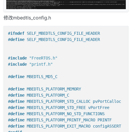
PRINTF
(
"TASK A, Count %d\r\n"
, TaskA_Count++)
vTaskDelay
(
1000UL
);

    }

修改mbedtls_config.h
#
ifndef
 SELF_MBEDTLS_CONFIG_FILE_HEADER
#
define
 SELF_MBEDTLS_CONFIG_FILE_HEADER
#
include
"FreeRTOS.h"
#
include
"printf.h"
#
define
 MBEDTLS_MD5_C
#
define
 MBEDTLS_PLATFORM_MEMORY
#
define
 MBEDTLS_PLATFORM_C
#
define
 MBEDTLS_PLATFORM_STD_CALLOC pvPortCalloc
#
define
 MBEDTLS_PLATFORM_STD_FREE vPortFree
#
define
 MBEDTLS_PLATFORM_NO_STD_FUNCTIONS
#
define
 MBEDTLS_PLATFORM_PRINTF_MACRO PRINTF
#
define
 MBEDTLS_PLATFORM_EXIT_MACRO configASSERT