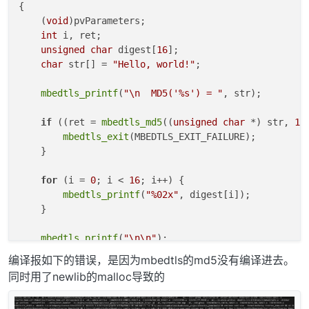
{

    (
void
)pvParameters;

int
 i, ret;

unsigned
char
 digest[
16
];

char
 str[] = 
"Hello, world!"
;

mbedtls_printf
(
"\n  MD5('%s') = "
, str);

if
 ((ret = 
mbedtls_md5
((
unsigned
char
 *) str, 
13
mbedtls_exit
(MBEDTLS_EXIT_FAILURE);

    }

for
 (i = 
0
; i < 
16
; i++) {

mbedtls_printf
(
"%02x"
, digest[i]);

    }

mbedtls_printf
(
"\n\n"
);

编译报如下的错误，是因为mbedtls的md5没有编译进去。
mbedtls_exit
(MBEDTLS_EXIT_SUCCESS);

同时用了newlib的malloc导致的
while
 (
1
)

    {
