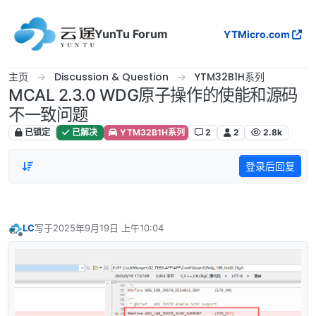
跳转至内容
YunTu Forum
YTMicro.com
主页
Discussion & Question
YTM32B1H系列
MCAL 2.3.0 WDG原子操作的使能和源码
不一致问题
已锁定
已解决
YTM32B1H系列
2
2
2.8k
登录后回复
LC
写于
2025年9月19日 上午10:04
最后由 编辑
离线