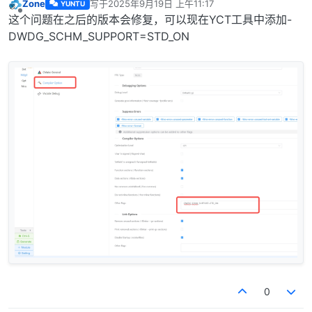
Zone
写于
2025年9月19日 上午11:17
YUNTU
最后由 编辑
离线
这个问题在之后的版本会修复，可以现在YCT工具中添加-
DWDG_SCHM_SUPPORT=STD_ON
0