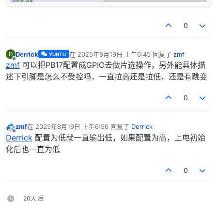
0
Derrick
在
2025年8月19日 上午6:45
回复了
zmf
D
YUNTU
最后由 编辑
离线
zmf
可以把PB17配置成GPIO去做片选操作，另外能具体描
述下引脚是怎么不受控吗，一直拉高还是拉低，还是有跳变
0
zmf
在
2025年8月19日 上午6:56
回复了
Derrick
最后由 编辑
离线
Derrick
配置为低就一直输出低，如果配置为高，上电初始
化后也一直为低
0
20天 后