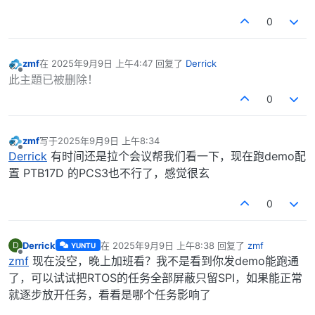
0
zmf
在
2025年9月9日 上午4:47
回复了
Derrick
最后由 编辑
离线
此主題已被删除！
0
zmf
写于
2025年9月9日 上午8:34
最后由 编辑
离线
Derrick
有时间还是拉个会议帮我们看一下，现在跑demo配
置 PTB17D 的PCS3也不行了，感觉很玄
0
Derrick
在
2025年9月9日 上午8:38
回复了
zmf
D
YUNTU
最后由 编辑
离线
zmf
现在没空，晚上加班看？我不是看到你发demo能跑通
了，可以试试把RTOS的任务全部屏蔽只留SPI，如果能正常
就逐步放开任务，看看是哪个任务影响了