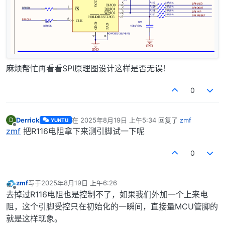
麻烦帮忙再看看SPI原理图设计这样是否无误！
0
Derrick
在
2025年8月19日 上午5:34
回复了
zmf
D
YUNTU
最后由 编辑
离线
zmf
把R116电阻拿下来测引脚试一下呢
0
zmf
写于
2025年8月19日 上午6:26
最后由 编辑
离线
去掉过R116电阻也是控制不了，如果我们外加一个上来电
阻，这个引脚受控只在初始化的一瞬间，直接量MCU管脚的
就是这样现象。