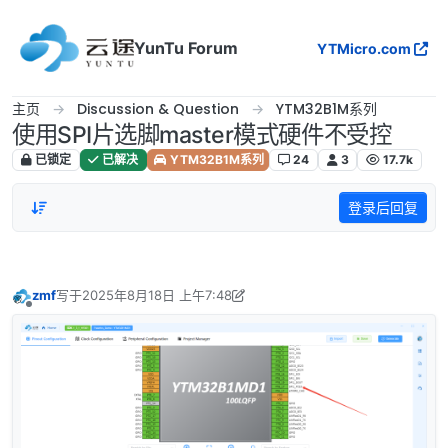
跳转至内容
YunTu Forum
YTMicro.com
主页
Discussion & Question
YTM32B1M系列
使用SPI片选脚master模式硬件不受控
已锁定
已解决
YTM32B1M系列
24
3
17.7k
登录后回复
zmf
写于
2025年8月18日 上午7:48
最后由 Frankie 编辑
2025年9月9日 上午11:23
离线