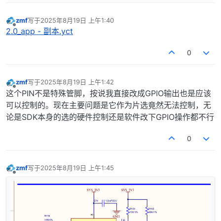
zmf
写于
2025年8月19日 上午1:40
最后由 编辑
离线
2.0_app - 副本.yct
0
zmf
写于
2025年8月19日 上午1:42
最后由 编辑
离线
这个PIN不是特殊管脚，按说我直接改成GPIO输出也是应该
可以控制的。现在主要问题是它作为片选竟然无法控制，无
论是SDK本身的选的硬件控制还是软件改下GPIO操作都不行
0
zmf
写于
2025年8月19日 上午1:45
最后由 编辑
离线