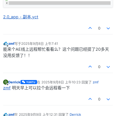
2.0_app - 副本.yct
0
zmf
写于
2025年9月8日 上午7:41
最后由 编辑
离线
能来个AE线上远程帮忙看看么？这个问题已经提了20多天
没用反馈了！！
0
Derrick
在
2025年9月8日 上午10:23
回复了
zmf
D
YUNTU
最后由 编辑
离线
zmf
明天早上可以拉个会远程看一下
0
zmf
在
2025年9月9日 上午12:31
回复了
Derrick