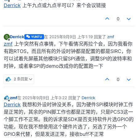
最后由 编辑
离线
Derrick
上午九点或九点半可以？来个会议链接
0
Derrick
在
2025年9月9日 上午1:19
回复了
zmf
D
YUNTU
最后由 编辑
离线
zmf
上午突然有点事情，下午看情况再拉个会，因为我看你
有跑RTOS，而且所有的外设时钟都是配置的都是SIRC，你
可以试着先屏蔽其他模块只留SPI通信，调整SPI的波特率和
时钟，或者拿SPI的demo改成你的配置跑一下
2 条回复
0
zmf
在
2025年9月9日 上午3:22
回复了
Derrick
最后由 编辑
离线
Derrick
我想和外设时钟没关系，因为硬件SPI模块时钟工作
是正常的，其余的PIN脚工作也都是正常的，只是PCS3这一
个脚工作不正常。我的诉求是SDK是否支持软件片选GPIO的
功能，现在我不想使用这个硬件片选了，另选了另外一个
GPIO来代替，但是发送正常，接收buff不正常