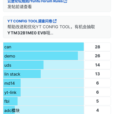
云途论坛规则/Yuntu Forum Rules
发帖前请查看
YT CONFIG TOOL调查问卷
帮助改进和优化YT CONFIG TOOL，有机会抽取
YTM32B1ME0 EVB
哦...
28
can
26
demo
14
uds
13
lin stack
6
md14
6
yt-link
5
fbl
4
adc模块