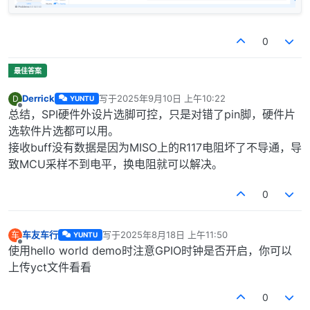
0
Derrick
写于
2025年9月10日 上午10:22
D
YUNTU
最后由 编辑
离线
总结，SPI硬件外设片选脚可控，只是对错了pin脚，硬件片
选软件片选都可以用。
接收buff没有数据是因为MISO上的R117电阻坏了不导通，导
致MCU采样不到电平，换电阻就可以解决。
0
车友车行
写于
2025年8月18日 上午11:50
车
YUNTU
最后由 编辑
离线
使用hello world demo时注意GPIO时钟是否开启，你可以
上传yct文件看看
0