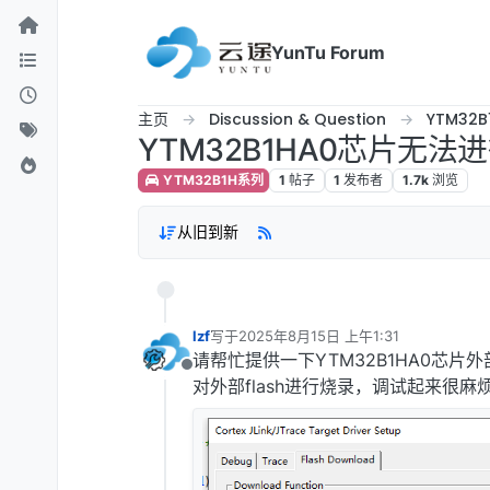
跳转至内容
YunTu Forum
主页
Discussion & Question
YTM32
YTM32B1HA0芯片无法进行
YTM32B1H系列
1
帖子
1
发布者
1.7k
浏览
从旧到新
lzf
写于
2025年8月15日 上午1:31
最后由 编辑
请帮忙提供一下YTM32B1HA0芯片外部 Q
离线
对外部flash进行烧录，调试起来很