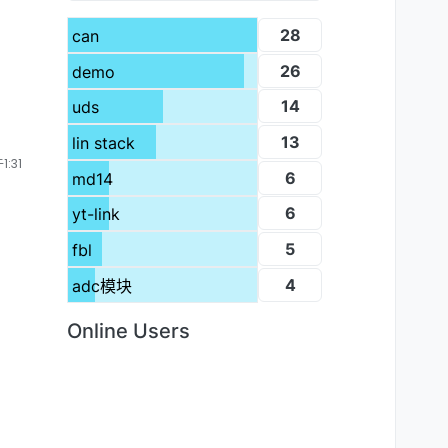
28
can
26
demo
14
uds
13
lin stack
:31
6
md14
6
yt-link
5
fbl
4
adc模块
Online Users