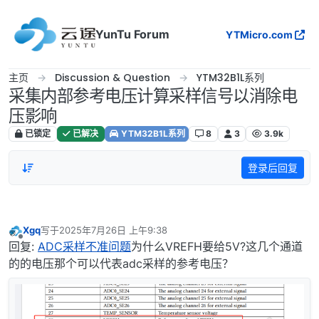
跳转至内容
YunTu Forum
YTMicro.com
主页
Discussion & Question
YTM32B1L系列
采集内部参考电压计算采样信号以消除电
压影响
已锁定
已解决
YTM32B1L系列
8
3
3.9k
登录后回复
Xgq
写于
2025年7月26日 上午9:38
最后由 编辑
离线
回复:
ADC采样不准问题
为什么VREFH要给5V?这几个通道
的的电压那个可以代表adc采样的参考电压？