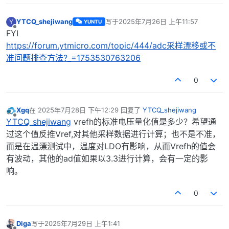
YTCQ_shejiwang
写于
2025年7月26日 上午11:57
Y
YUNTU
最后由 编辑
离线
FYI
https://forum.ytmicro.com/topic/444/adc采样漂移或不
准问题排查方法?_=1753530763206
0
Xgq
在
2025年7月28日 下午12:29
回复了
YTCQ_shejiwang
最后由 编辑
离线
YTCQ_shejiwang
vrefh的标准电压量化值是多少？希望通
过这个值反推Vref,对其他采样数据进行计算；也不是不准，
而是在温漂测试中，温度对LDO有影响，从而Vrefh的值会
有波动，其他的ad值如果以3.3进行计算，会有一定的影
响。
0
Diga
写于
2025年7月29日 上午1:41
最后由 编辑