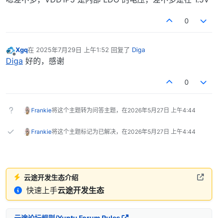
0
Xgq
在
2025年7月29日 上午1:52
回复了
Diga
最后由 编辑
离线
Diga
好的，感谢
0
Frankie
将这个主题转为问答主题，在
2026年5月27日 上午4:44
Frankie
将这个主题标记为已解决，在
2026年5月27日 上午4:44
云途开发生态介绍
快速上手
云途开发生态
云途论坛规则/Yuntu Forum Rules