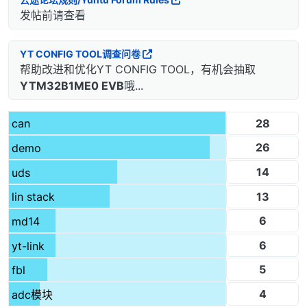
发帖前请查看
YT CONFIG TOOL调查问卷
帮助改进和优化YT CONFIG TOOL，有机会抽取
YTM32B1ME0 EVB
哦...
28
can
26
demo
14
uds
13
lin stack
6
md14
6
yt-link
5
fbl
4
adc模块