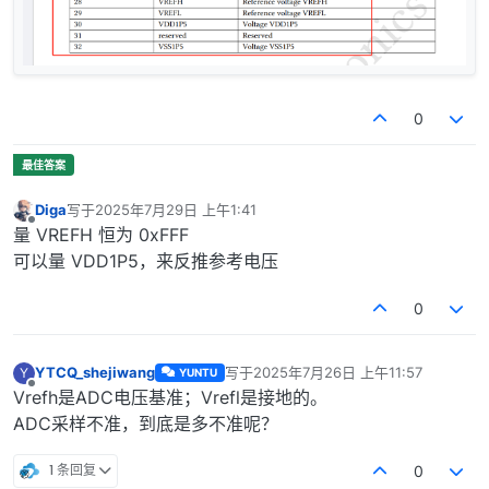
0
Diga
写于
2025年7月29日 上午1:41
最后由 编辑
离线
量 VREFH 恒为 0xFFF
可以量 VDD1P5，来反推参考电压
0
YTCQ_shejiwang
写于
2025年7月26日 上午11:57
Y
YUNTU
最后由 编辑
离线
Vrefh是ADC电压基准；Vrefl是接地的。
ADC采样不准，到底是多不准呢？
1 条回复
0