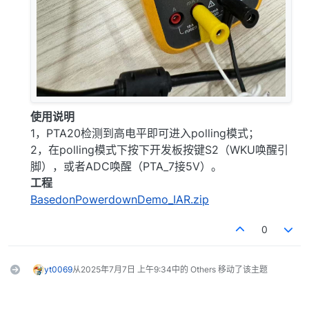
使用说明
1，PTA20检测到高电平即可进入polling模式；
2，在polling模式下按下开发板按键S2（WKU唤醒引
脚），或者ADC唤醒（PTA_7接5V）。
工程
BasedonPowerdownDemo_IAR.zip
0
yt0069
从
2025年7月7日 上午9:34
中的 Others 移动了该主题