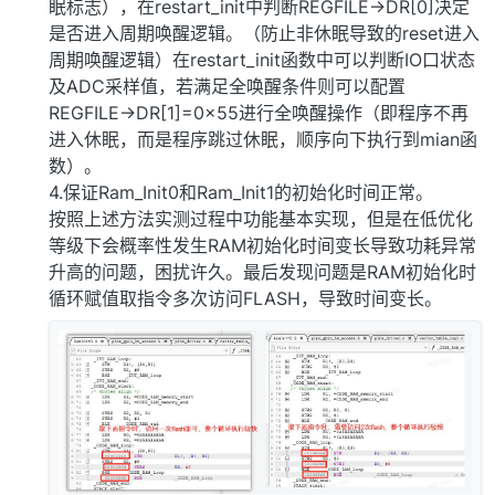
眠标志），在restart_init中判断REGFILE->DR[0]决定
是否进入周期唤醒逻辑。（防止非休眠导致的reset进入
周期唤醒逻辑）在restart_init函数中可以判断IO口状态
及ADC采样值，若满足全唤醒条件则可以配置
REGFILE->DR[1]=0x55进行全唤醒操作（即程序不再
进入休眠，而是程序跳过休眠，顺序向下执行到mian函
数）。
4.保证Ram_Init0和Ram_Init1的初始化时间正常。
按照上述方法实测过程中功能基本实现，但是在低优化
等级下会概率性发生RAM初始化时间变长导致功耗异常
升高的问题，困扰许久。最后发现问题是RAM初始化时
循环赋值取指令多次访问FLASH，导致时间变长。