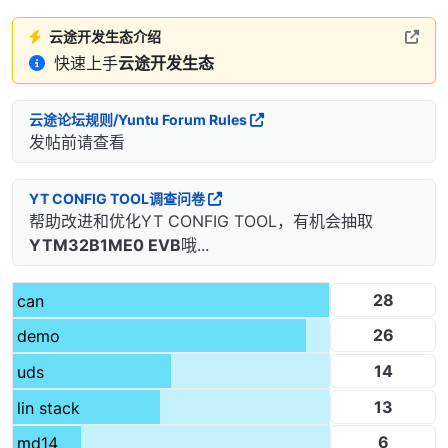
云途开发生态介绍
快速上手
云途开发生态
云途论坛规则/Yuntu Forum Rules
发帖前请查看
YT CONFIG TOOL调查问卷
帮助改进和优化YT CONFIG TOOL，有机会抽取
YTM32B1ME0 EVB
哦...
28
can
26
demo
14
uds
13
lin stack
6
md14