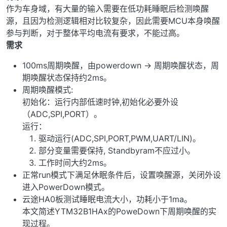
作为车身域，有大量的输入需要在低功耗睡眠后检测唤醒
源，且因为检测逻辑相对比较复杂，因此需要MCU本身唤醒
参与判断，对于整体平均电流有要求，不能过高。
需求
100ms周期唤醒，由powerdown -> 周期唤醒状态，周
期唤醒状态保持约2ms。
周期唤醒模式:
初始化：运行内部低速时钟,初始化必要外设
（ADC,SPI,PORT）。
运行：
驱动运行(ADC,SPI,PORT,PWM,UART/LIN)。
部分变量需要保持, Standbyram不应过小。
工作时间大约2ms。
正常run模式下满足休眠条件后，设置唤醒源，关闭外设
进入PowerDown模式。
云途HA0板测试睡眠电流大小，功耗小于1ma。
本文简述YTM32B1HAx的PoweDown下周期唤醒的实
现过程。