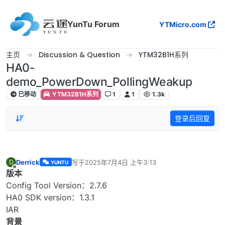
跳转至内容
YunTu Forum
YTMicro.com
主页
Discussion & Question
YTM32B1H系列
HA0-
demo_PowerDown_PollingWeakup
已移动
YTM32B1H系列
1
1
1.3k
登录后回复
Derrick
写于
2025年7月4日 上午3:13
D
YUNTU
最后由 编辑
离线
版本
Config Tool Version：2.7.6
HA0 SDK version：1.3.1
IAR
背景