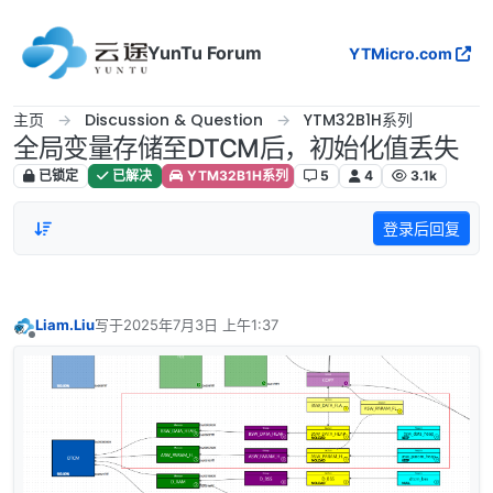
跳转至内容
YunTu Forum
YTMicro.com
主页
Discussion & Question
YTM32B1H系列
全局变量存储至DTCM后，初始化值丢失
已锁定
已解决
YTM32B1H系列
5
4
3.1k
登录后回复
Liam.Liu
写于
2025年7月3日 上午1:37
最后由 编辑
离线