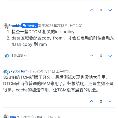
0
Frankie
写于
2025年7月3日 上午2:31
YUNTU
最后由 编辑
离线
检查一些DTCM 相关的init policy
data区域要配置copy from ，才会在启动的时候自动从
flash copy 到 ram
1 条回复
0
yxydoctor
写于
2025年7月4日 上午6:35
最后由 编辑
离线
32B1H的TCM折腾了好久。最后测试发现也没啥大作用，
DTCM就当作普通的RAM来用了。归根结底，还是主频不是
很高，cache的加速作用，让TCM没有展露的机会。
0
Diga
写于
2025年7月4日 上午6:37