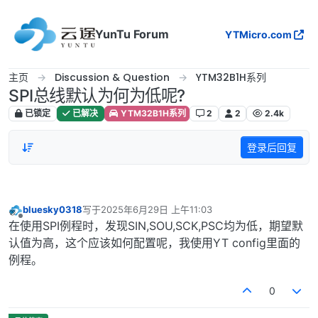
跳转至内容
YunTu Forum
YTMicro.com
主页
Discussion & Question
YTM32B1H系列
SPI总线默认为何为低呢?
已锁定
已解决
YTM32B1H系列
2
2
2.4k
登录后回复
bluesky0318
写于
2025年6月29日 上午11:03
最后由 编辑
离线
在使用SPI例程时，发现SIN,SOU,SCK,PSC均为低，期望默
认值为高，这个应该如何配置呢，我使用YT config里面的
例程。
0