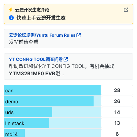
云途开发生态介绍
快速上手
云途开发生态
云途论坛规则/Yuntu Forum Rules
发帖前请查看
YT CONFIG TOOL调查问卷
帮助改进和优化YT CONFIG TOOL，有机会抽取
YTM32B1ME0 EVB
哦...
28
can
26
demo
14
uds
13
lin stack
6
md14