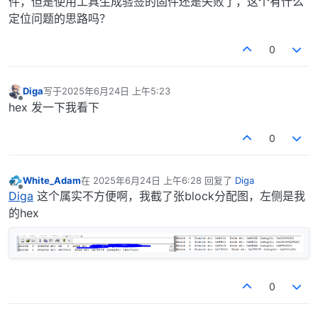
件，但是使用工具生成验签的固件还是失败了，这个有什么
定位问题的思路吗？
0
Diga
写于
2025年6月24日 上午5:23
最后由 编辑
离线
hex 发一下我看下
0
White_Adam
在
2025年6月24日 上午6:28
回复了
Diga
最后由 编辑
离线
Diga
这个属实不方便啊，我截了张block分配图，左侧是我
的hex
0