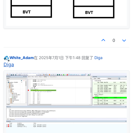
0
White_Adam
在
2025年7月1日 下午1:48
回复了
Diga
最后由 编辑
离线
Diga