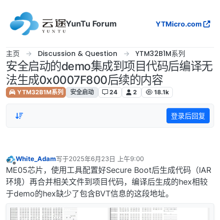
跳转至内容
YunTu Forum
YTMicro.com
主页
Discussion & Question
YTM32B1M系列
安全启动的demo集成到项目代码后编译无
法生成0x0007F800后续的内容
YTM32B1M系列
安全启动
24
2
18.1k
登录后回复
White_Adam
写于
2025年6月23日 上午9:00
最后由 编辑
离线
ME05芯片，使用工具配置好Secure Boot后生成代码（IAR
环境）再合并相关文件到项目代码，编译后生成的hex相较
于demo的hex缺少了包含BVT信息的这段地址。