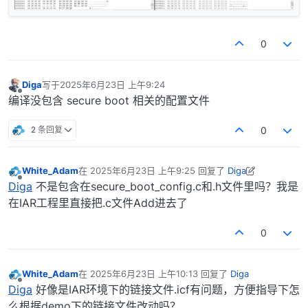
0
Diga
写于
2025年6月23日 上午9:24
最后由 编辑
离线
编译没包含 secure boot 相关的配置文件
2 条回复
0
White_Adam
在
2025年6月23日 上午9:25
回复了
Diga
最后由 White_Adam 编辑
2025年6月23日 下午5:32
离线
Diga
不是包含在secure_boot_config.c和.h文件里吗？我是
在IAR工程里直接把.c文件Add进去了
0
White_Adam
在
2025年6月23日 上午10:13
回复了
Diga
最后由 编辑
离线
Diga
好像是IAR环境下的链接文件.icf有问题，方便指导下怎
么根据demo下的链接文件改动吗？