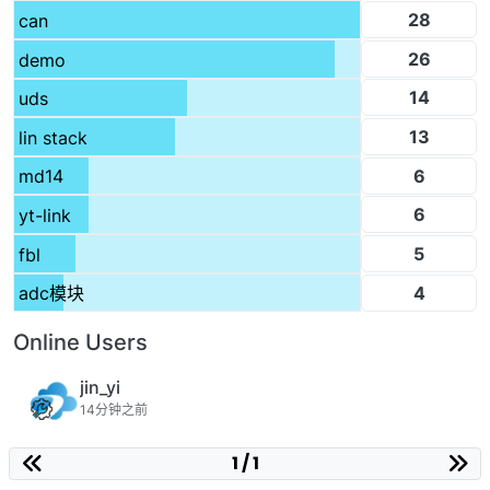
28
can
26
demo
14
uds
13
lin stack
6
md14
6
yt-link
5
fbl
4
adc模块
Online Users
jin_yi
14分钟之前
1 / 1