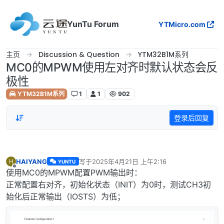
跳转至内容
YunTu Forum
YTMicro.com
主页
Discussion & Question
YTM32B1M系列
MC0的MPWM使用左对齐时默认状态会反
极性
YTM32B1M系列
1
1
902
登录后回复
HAIYANG
写于
2025年4月21日 上午2:16
H
YUNTU
最后由 编辑
离线
使用MC0的MPWM配置PWM输出时：
正常配置右对齐，初始化状态（INIT）为0时，测试CH3初
始化后正常输出（IOSTS）为低；