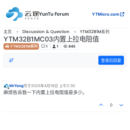
跳转至内容
YunTu Forum
YTMicro.com
主页
Discussion & Question
YTM32B1M系列
YTM32B1MC03内置上拉电阻值
YTM32B1M系列
1
1
845
登录后回复
MrYang
写于
2025年4月18日 上午2:30
最后由 编辑
离线
麻烦告诉我一下内置上拉电阻值是多少。
0