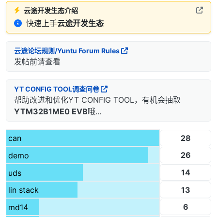
云途开发生态介绍
快速上手
云途开发生态
云途论坛规则/Yuntu Forum Rules
发帖前请查看
YT CONFIG TOOL调查问卷
帮助改进和优化YT CONFIG TOOL，有机会抽取
YTM32B1ME0 EVB
哦...
28
can
26
demo
14
uds
13
lin stack
6
md14