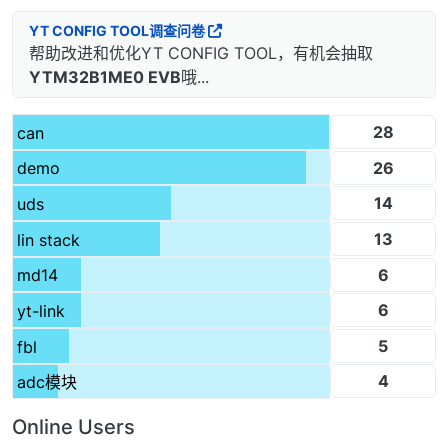
YT CONFIG TOOL调查问卷
帮助改进和优化YT CONFIG TOOL，有机会抽取
YTM32B1ME0 EVB
哦...
28
can
26
demo
14
uds
13
lin stack
6
md14
6
yt-link
5
fbl
4
adc模块
Online Users