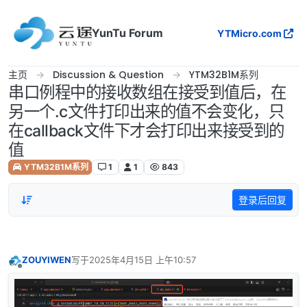
跳转至内容
YunTu Forum
YTMicro.com
主页
Discussion & Question
YTM32B1M系列
串口例程中的接收数组在接受到值后，在
另一个.c文件打印出来的值不会变化，只
在callback文件下才会打印出来接受到的
值
YTM32B1M系列
1
1
843
登录后回复
ZOUYIWEN
写于
2025年4月15日 上午10:57
最后由 编辑
离线