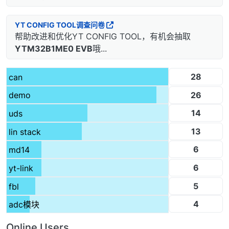
YT CONFIG TOOL调查问卷
帮助改进和优化YT CONFIG TOOL，有机会抽取
YTM32B1ME0 EVB
哦...
28
can
26
demo
14
uds
13
lin stack
6
md14
6
yt-link
5
fbl
4
adc模块
Online Users