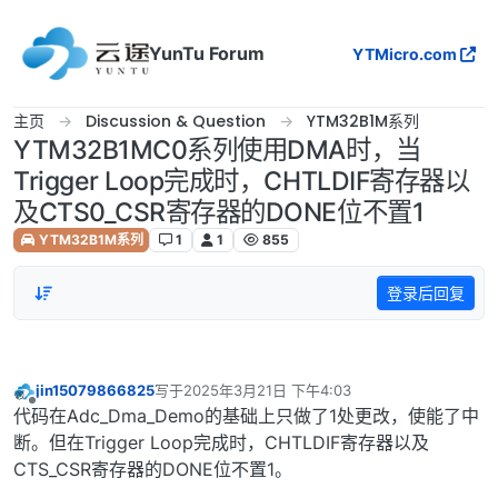
跳转至内容
YunTu Forum
YTMicro.com
主页
Discussion & Question
YTM32B1M系列
YTM32B1MC0系列使用DMA时，当
Trigger Loop完成时，CHTLDIF寄存器以
及CTS0_CSR寄存器的DONE位不置1
YTM32B1M系列
1
1
855
登录后回复
jin15079866825
写于
2025年3月21日 下午4:03
最后由 编辑
离线
代码在Adc_Dma_Demo的基础上只做了1处更改，使能了中
断。但在Trigger Loop完成时，CHTLDIF寄存器以及
CTS_CSR寄存器的DONE位不置1。