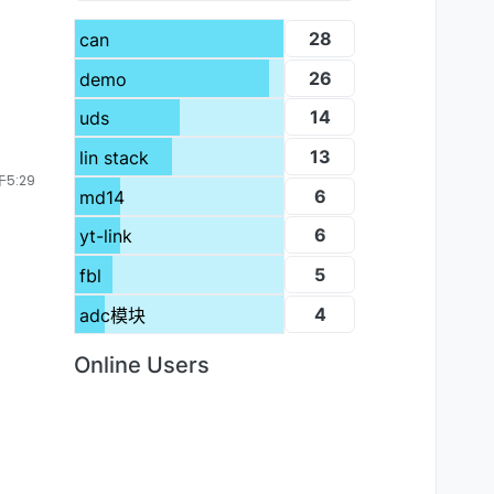
28
can
26
demo
14
uds
13
lin stack
5:29
6
md14
6
yt-link
5
fbl
4
adc模块
Online Users