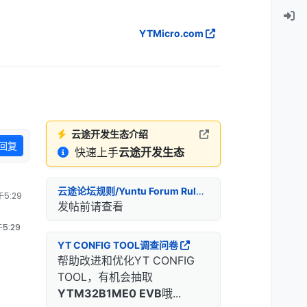
YTMicro.com
云途开发生态介绍
回复
快速上手
云途开发生态
云途论坛规则/Yuntu Forum Rules
5:29
发帖前请查看
5:29
YT CONFIG TOOL调查问卷
帮助改进和优化YT CONFIG
TOOL，有机会抽取
YTM32B1ME0 EVB
哦...