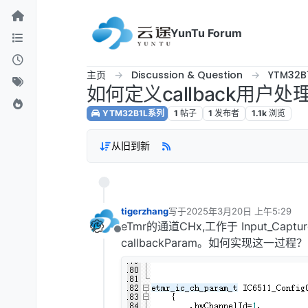
跳转至内容
YunTu Forum
主页
Discussion & Question
YTM32B
如何定义callback用户处
YTM32B1L系列
1
帖子
1
发布者
1.1k
浏览
从旧到新
tigerzhang
写于
2025年3月20日 上午5:29
最后由 编辑
eTmr的通道CHx,工作于 Input_Cap
离线
callbackParam。如何实现这一过程？