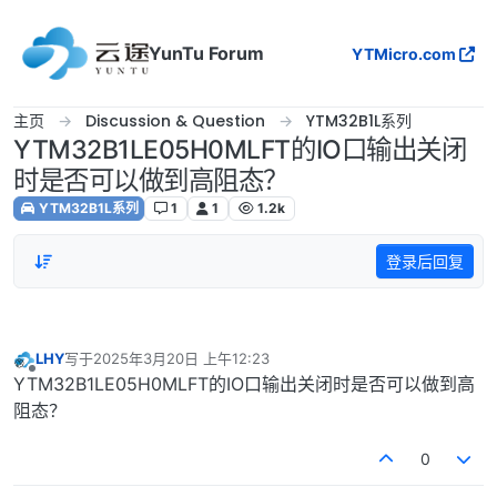
跳转至内容
YunTu Forum
YTMicro.com
主页
Discussion & Question
YTM32B1L系列
YTM32B1LE05H0MLFT的IO口输出关闭
时是否可以做到高阻态？
YTM32B1L系列
1
1
1.2k
登录后回复
LHY
写于
2025年3月20日 上午12:23
最后由 编辑
离线
YTM32B1LE05H0MLFT的IO口输出关闭时是否可以做到高
阻态？
0