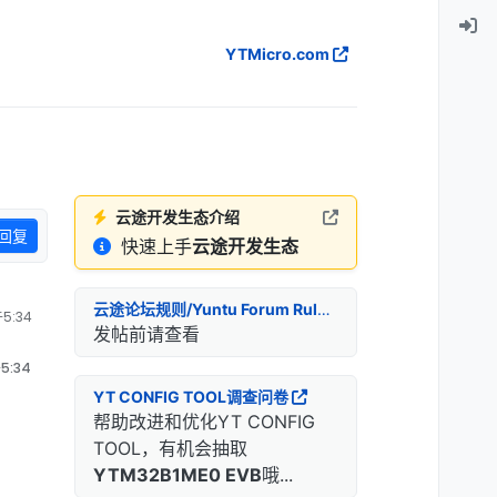
YTMicro.com
云途开发生态介绍
回复
快速上手
云途开发生态
云途论坛规则/Yuntu Forum Rules
5:34
发帖前请查看
5:34
YT CONFIG TOOL调查问卷
帮助改进和优化YT CONFIG
TOOL，有机会抽取
YTM32B1ME0 EVB
哦...