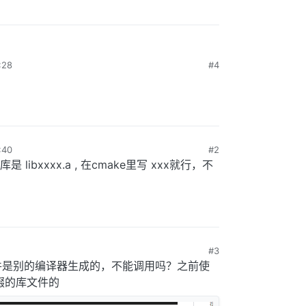
28
#4
40
#2
bxxxx.a , 在cmake里写 xxx就行，不
#3
库文件是别的编译器生成的，不能调用吗？之前使
后缀的库文件的