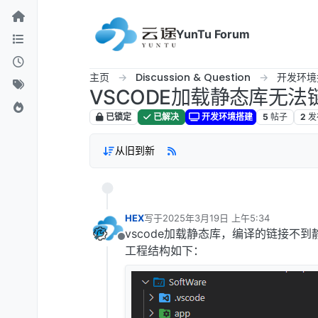
跳转至内容
YunTu Forum
主页
Discussion & Question
开发环境
VSCODE加载静态库无
已锁定
已解决
开发环境搭建
5
帖子
2
发
从旧到新
HEX
写于
2025年3月19日 上午5:34
最后由 编辑
vscode加载静态库，编译的链接不
离线
工程结构如下：