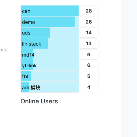
28
can
26
demo
14
uds
13
lin stack
6:33
6
md14
6
yt-link
5
fbl
4
adc模块
Online Users