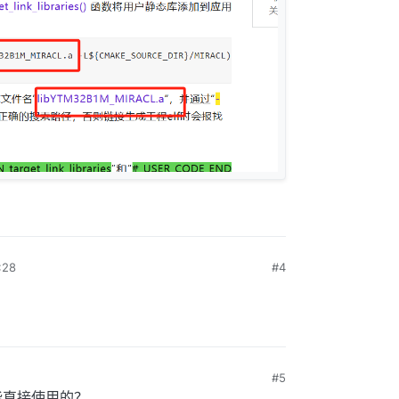
28
#4
#5
能直接使用的？