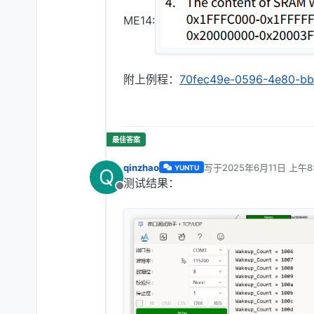
ME14:
附上例程：
70fec49e-0596-4e80-bb
qinzhao
写于
2025年6月11日 上午8
YUNTU
Q
最后由 qinzhao 编辑
202
测试结果：
离线