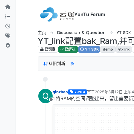
跳转至内容
YunTu Forum
主页
Discussion & Question
YT SDK
YT_link配置bak_Ram
已锁定
已解决
YT SDK
demo
yt-link
从旧到新
qinzhao
写于
2025年3月12日 上午4
YUNTU
Q
最后由 Frankie 编辑
2025
1.将RAM的空间调整出来，留出需要新
离线