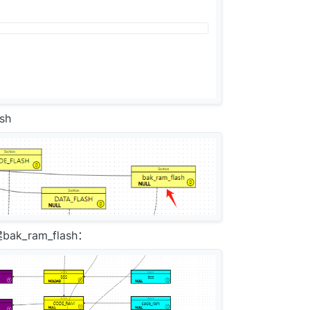
sh
k_ram_flash：