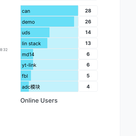
28
can
26
demo
14
uds
13
lin stack
8:32
6
md14
6
yt-link
5
fbl
4
adc模块
Online Users