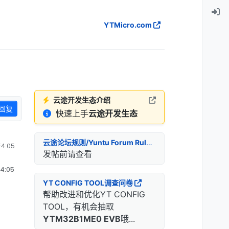
YTMicro.com
云途开发生态介绍
回复
快速上手
云途开发生态
云途论坛规则/Yuntu Forum Rules
4:05
发帖前请查看
4:05
YT CONFIG TOOL调查问卷
帮助改进和优化YT CONFIG
TOOL，有机会抽取
YTM32B1ME0 EVB
哦...