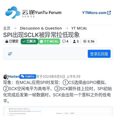
跳转至内容
YunTu Forum
YTMicro.com
主页
Discussion & Question
YT MCAL
SPI出现SCLK被异常拉低现象
已锁定
已解决
YT MCAL
4
3
3.5k
登录后回复
Harlan
写于
2024年6月5日 上午8:29
YUNTU
最后由 编辑
离线
现象：在MCAL应用SPI时发现：①CS选择由GPIO模拟、
②SCK空闲电平为高电平、③SCK脚外挂上拉时，SPI初始
化完成后发第一帧数据时，SCK会出现一个意料之外的低电
平。