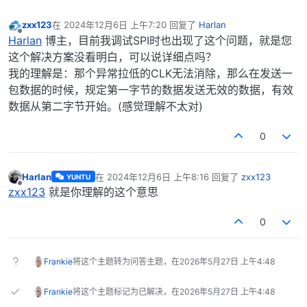
zxx123
在
2024年12月6日 上午7:20
回复了
Harlan
最后由 编辑
离线
Harlan
博主，目前我调试SPI时也出现了这个问题，就是您
这个解决方案没看明白，可以说详细点吗？
我的理解是：那个异常拉低的CLK无法消除，那么在发送一
包数据的时候，规定第一字节的数据发送无效的数据，有效
数据从第二字节开始。(感觉理解不太对)
0
Harlan
在
2024年12月6日 上午8:16
回复了
zxx123
YUNTU
最后由 编辑
离线
zxx123
就是你理解的这个意思
0
Frankie
将这个主题转为问答主题，在
2026年5月27日 上午4:48
Frankie
将这个主题标记为已解决，在
2026年5月27日 上午4:48