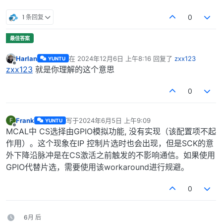
1 条回复
0
Harlan
在
2024年12月6日 上午8:16
回复了
zxx123
YUNTU
最后由 编辑
离线
zxx123
就是你理解的这个意思
0
Frank
写于
2024年6月5日 上午9:09
F
YUNTU
最后由 编辑
离线
MCAL中 CS选择由GPIO模拟功能, 没有实现（该配置项不起
作用）。这个现象在IP 控制片选时也会出现，但是SCK的意
外下降沿脉冲是在CS激活之前触发的不影响通信。如果使用
GPIO代替片选，需要使用该workaround进行规避。
0
6月 后