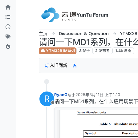
跳转至内容
YunTu Forum
主页
Discussion & Question
YTM32
请问一下MD1系列，在什
YTM32B1M系列
3
帖子
2
发布者
1.4k
浏览
从旧到新
RyanG
写于
2025年3月11日 上午1:10
R
最后由 编辑
请问一下MD1系列，在什么应用场景下
离线