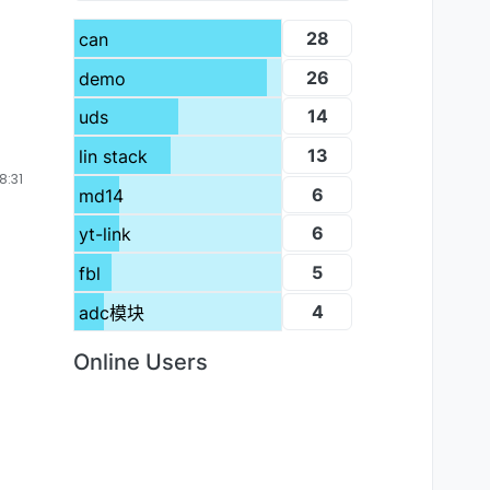
28
can
26
demo
14
uds
13
lin stack
:31
6
md14
6
yt-link
5
fbl
4
adc模块
Online Users