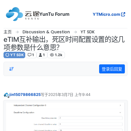
跳转至内容
YunTu Forum
YTMicro.com
主页
Discussion & Question
YT SDK
eTIM互补输出，死区时间配置设置的这几
项参数是什么意思？
YT SDK
1
1
1.2k
登录后回复
jin15079866825
写于
2025年3月7日 上午9:44
最后由 编辑
离线