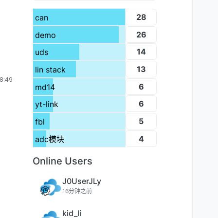
28
can
26
demo
14
uds
13
lin stack
8:49
6
md14
6
yt-link
5
fbl
4
adc模块
Online Users
J0UserJLy
16分钟之前
kid_li