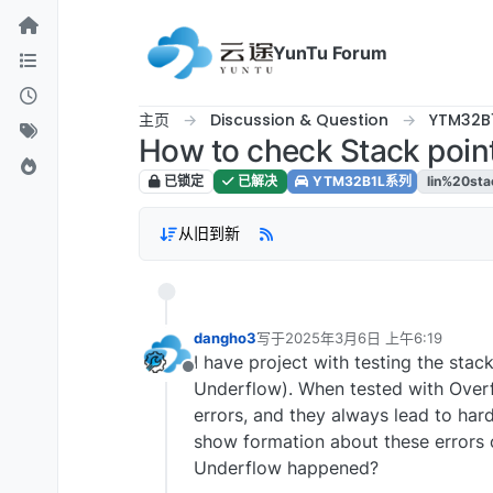
跳转至内容
YunTu Forum
主页
Discussion & Question
YTM32B
How to check Stack point
已锁定
已解决
YTM32B1L系列
lin%20sta
从旧到新
dangho3
写于
2025年3月6日 上午6:19
最后由 编辑
I have project with testing the stac
离线
Underflow). When tested with Overf
errors, and they always lead to hard
show formation about these errors 
Underflow happened?