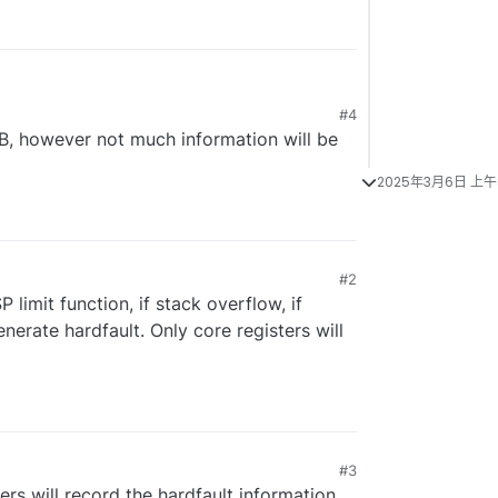
#4
, however not much information will be
2025年3月6日 上午
#2
imit function, if stack overflow, if
nerate hardfault. Only core registers will
#3
s will record the hardfault information.