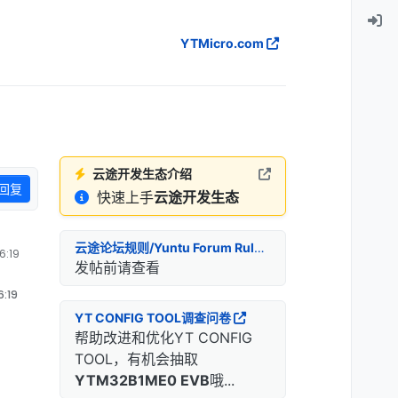
YTMicro.com
云途开发生态介绍
回复
快速上手
云途开发生态
云途论坛规则/Yuntu Forum Rules
:19
发帖前请查看
:19
YT CONFIG TOOL调查问卷
帮助改进和优化YT CONFIG
TOOL，有机会抽取
YTM32B1ME0 EVB
哦...