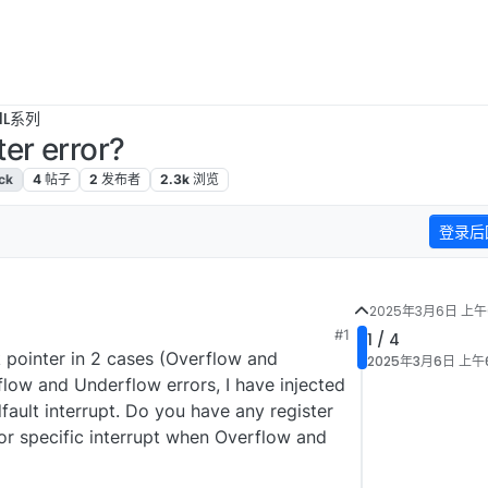
1L系列
er error?
ck
4
帖子
2
发布者
2.3k
浏览
登录后
2025年3月6日 上午6
#1
1 / 4
k pointer in 2 cases (Overflow and
2025年3月6日 上午6
low and Underflow errors, I have injected
fault interrupt. Do you have any register
or specific interrupt when Overflow and