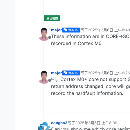
major
写于
2025年3月6日 上午8:49
YUNTU
最后由 编辑
These information are in CORE->SCB
离线
recorded in Cortex M0
major
写于
2025年3月6日 上午6:26
YUNTU
最后由 编辑
Hi，Cortex M0+ core not support SP l
离线
return address changed, core will ge
record the hardfault information.
dangho3
写于
2025年3月6日 上午8:39
最后由 编辑
Can you show me which core register