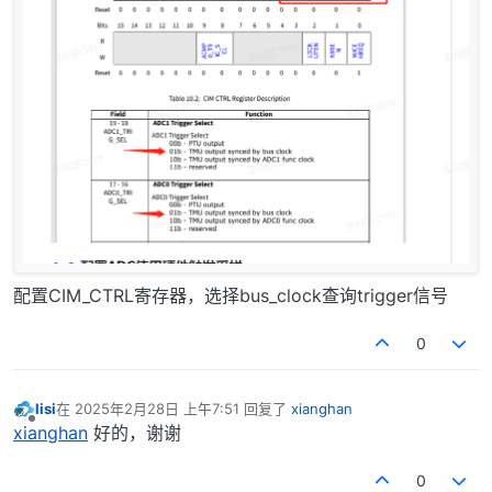
配置CIM_CTRL寄存器，选择bus_clock查询trigger信号
0
lisi
在
2025年2月28日 上午7:51
回复了
xianghan
最后由 编辑
离线
xianghan
好的，谢谢
0