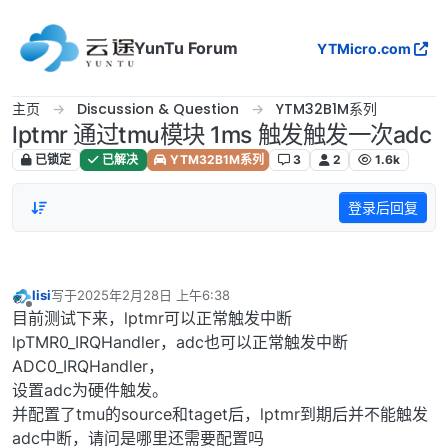
跳转至内容
YunTu Forum
YTMicro.com
主页
Discussion & Question
YTM32B1M系列
lptmr 通过tmu模块 1ms 触发触发一次adc
已锁定
已解决
YTM32B1M系列
3
2
1.6k
登录后回复
lisi
写于
2025年2月28日 上午6:38
最后由 编辑
离线
目前测试下来，lptmr可以正常触发中断
lpTMR0_IRQHandler，adc也可以正常触发中断
ADC0_IRQHandler，
设置adc为硬件触发。
并配置了tmu的source和taget后，lptmr到期后并不能触发
adc中断，请问是哪里还需要配置吗