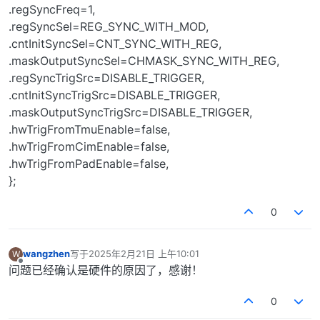
.regSyncFreq=1,
.regSyncSel=REG_SYNC_WITH_MOD,
.cntInitSyncSel=CNT_SYNC_WITH_REG,
.maskOutputSyncSel=CHMASK_SYNC_WITH_REG,
.regSyncTrigSrc=DISABLE_TRIGGER,
.cntInitSyncTrigSrc=DISABLE_TRIGGER,
.maskOutputSyncTrigSrc=DISABLE_TRIGGER,
.hwTrigFromTmuEnable=false,
.hwTrigFromCimEnable=false,
.hwTrigFromPadEnable=false,
};
0
wangzhen
写于
2025年2月21日 上午10:01
W
最后由 编辑
离线
问题已经确认是硬件的原因了，感谢！
0