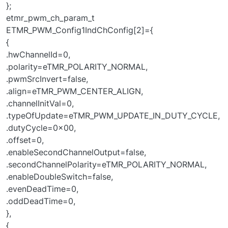
};
etmr_pwm_ch_param_t
ETMR_PWM_Config1IndChConfig[2]={
{
.hwChannelId=0,
.polarity=eTMR_POLARITY_NORMAL,
.pwmSrcInvert=false,
.align=eTMR_PWM_CENTER_ALIGN,
.channelInitVal=0,
.typeOfUpdate=eTMR_PWM_UPDATE_IN_DUTY_CYCLE,
.dutyCycle=0x00,
.offset=0,
.enableSecondChannelOutput=false,
.secondChannelPolarity=eTMR_POLARITY_NORMAL,
.enableDoubleSwitch=false,
.evenDeadTime=0,
.oddDeadTime=0,
},
{