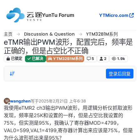
跳转至内容
YunTu Forum
YTMicro.com
主页
Discussion & Question
YTM32B1M系列
eTMR输出PWM波形，配置完后，频率是
正确的，但是占空比不正确
已锁定
已解决
YTM32B1M系列
5
2
1.9k
登录后回复
wangzhen
写于
2025年2月21日 上午6:38
W
最后由 编辑
离线
我使用eTMR2 ch3输出PWM波形，用逻辑分析仪抓取波形
发现，频率是25K和设置的一样，但是占空比我设置的
75%，但实测是95%，我确认了寄存器MOD=4799，
VAL0=599,VAL1=4199,寄存器计算出来应该是75%，但是
为什么波形抓出来是95%？