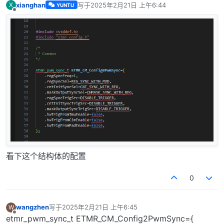
xianghan
写于
2025年2月21日 上午6:44
X
YUNTU
最后由 编辑
离线
看下这个结构体的配置
0
wangzhen
写于
2025年2月21日 上午6:45
W
最后由 编辑
离线
etmr_pwm_sync_t ETMR_CM_Config2PwmSync={