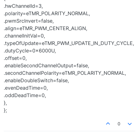
.hwChannelId=3,
.polarity=eTMR_POLARITY_NORMAL,
.pwmSrcInvert=false,
.align=eTMR_PWM_CENTER_ALIGN,
.channelInitVal=0,
.typeOfUpdate=eTMR_PWM_UPDATE_IN_DUTY_CYCLE,
.dutyCycle=0x6000U,
.offset=0,
.enableSecondChannelOutput=false,
.secondChannelPolarity=eTMR_POLARITY_NORMAL,
.enableDoubleSwitch=false,
.evenDeadTime=0,
.oddDeadTime=0,
},
};
0