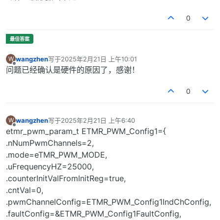
0
wangzhen
写于
2025年2月21日 上午10:01
W
最后由 编辑
离线
问题已经确认是硬件的原因了，感谢！
0
wangzhen
写于
2025年2月21日 上午6:40
W
最后由 编辑
离线
etmr_pwm_param_t ETMR_PWM_Config1={
.nNumPwmChannels=2,
.mode=eTMR_PWM_MODE,
.uFrequencyHZ=25000,
.counterInitValFromInitReg=true,
.cntVal=0,
.pwmChannelConfig=ETMR_PWM_Config1IndChConfig,
.faultConfig=&ETMR_PWM_Config1FaultConfig,