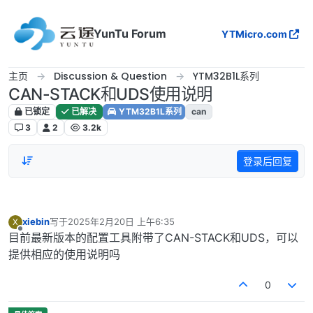
跳转至内容
YunTu Forum
YTMicro.com
主页
Discussion & Question
YTM32B1L系列
CAN-STACK和UDS使用说明
已锁定
已解决
YTM32B1L系列
can
3
2
3.2k
登录后回复
xiebin
写于
2025年2月20日 上午6:35
X
最后由 编辑
离线
目前最新版本的配置工具附带了CAN-STACK和UDS，可以
提供相应的使用说明吗
0