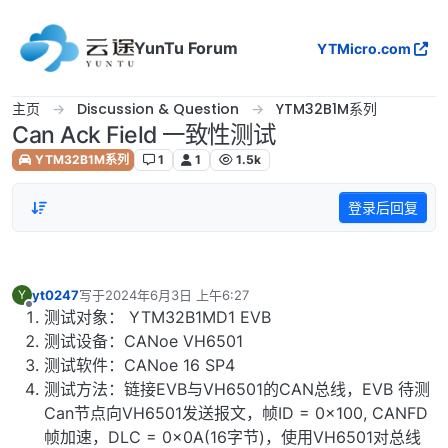
跳转至内容
YunTu Forum
YTMicro.com
主页
Discussion & Question
YTM32B1M系列
Can Ack Field 一致性测试
YTM32B1M系列
1
1
1.5k
登录后回复
yt0247
写于
2024年6月3日 上午6:27
Y
最后由 编辑
离线
测试对象： YTM32B1MD1 EVB
测试设备：CANoe VH6501
测试软件：CANoe 16 SP4
测试方法：链接EVB与VH6501的CAN总线，EVB 待测
Can节点向VH6501发送报文，帧ID = 0x100, CANFD
帧加速，DLC = 0x0A(16字节)，使用VH6501对总线