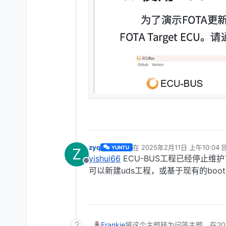
zyq
在
2025年2月11日 上午10:04
YUNTU
Z
最后由 编辑
yishui66
ECU-BUS⼯程已经停止维
离线
可以新建uds工程，或基于现有的bootl
Frankie
将这个主题转为问答主题，在
2