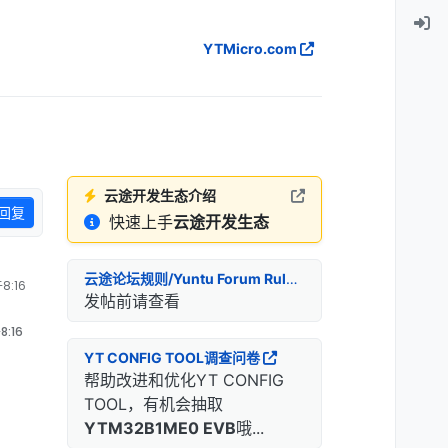
YTMicro.com
云途开发生态介绍
回复
快速上手
云途开发生态
云途论坛规则/Yuntu Forum Rules
8:16
发帖前请查看
:16
YT CONFIG TOOL调查问卷
帮助改进和优化YT CONFIG
TOOL，有机会抽取
YTM32B1ME0 EVB
哦...