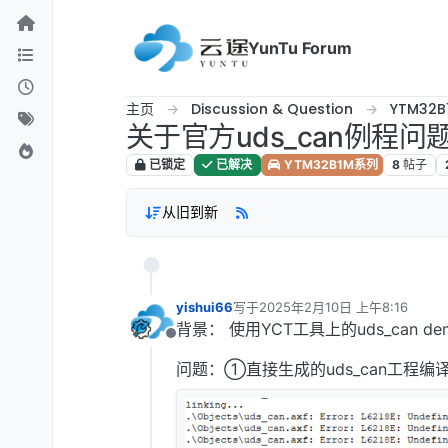
跳转至内容
YunTu Forum
主页
Discussion & Question
YTM32
关于官方uds_can例程问
已锁定
已解决
YTM32B1M系列
8
帖子
从旧到新
yishui66
写于
2025年2月10日 上午8:16
最后由 编辑
背景： 使用YCT工具上的uds_can 
离线
问题：①直接生成的uds_can工程