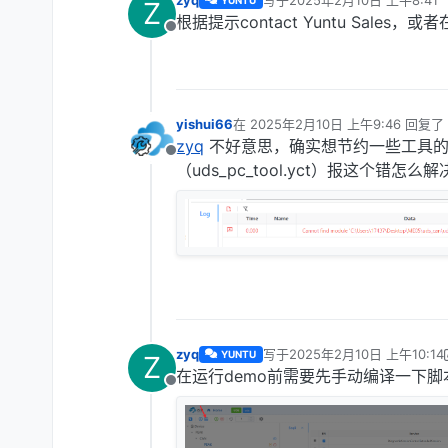
zyq
写于
2025年2月10日 上午8:41
YUNTU
Z
最后由 编辑
根据提示contact Yuntu Sales，或者在h
离线
yishui66
在
2025年2月10日 上午9:46
回复了
最后由 yishui66 编辑
2025年2月10
zyq
不好意思，确实想节约一些工具的
离线
（uds_pc_tool.yct）报这个错怎
zyq
写于
2025年2月10日 上午10:14
YUNTU
Z
最后由 zyq 编辑
2025年2月10
在运行demo前需要先手动编译一下脚
离线