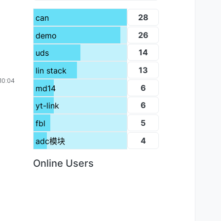
28
can
26
demo
14
uds
13
lin stack
0:04
6
md14
6
yt-link
5
fbl
4
adc模块
Online Users