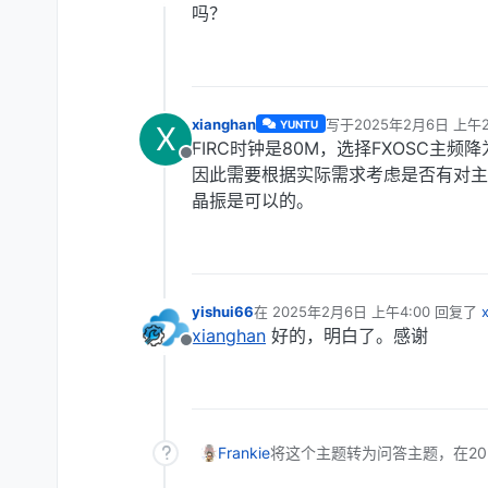
离线
吗？
xianghan
写于
2025年2月6日 上午2
YUNTU
X
最后由 编辑
FIRC时钟是80M，选择FXOSC主频
离线
因此需要根据实际需求考虑是否有对主
晶振是可以的。
yishui66
在
2025年2月6日 上午4:00
回复了
最后由 编辑
xianghan
好的，明白了。感谢
离线
Frankie
将这个主题转为问答主题，在
2