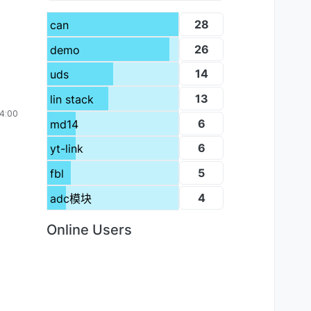
28
can
26
demo
14
uds
13
lin stack
4:00
6
md14
6
yt-link
5
fbl
4
adc模块
Online Users