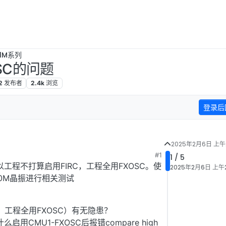
B1M系列
SC的问题
2
发布者
2.4k
浏览
登录后
2025年2月6日 上午2
#1
1 / 5
以工程不打算启用FIRC，工程全用FXOSC。使
2025年2月6日 上午2
40M晶振进行相关测试
，工程全用FXOSC）有无隐患？
CMU1-FXOSC后报错compare high