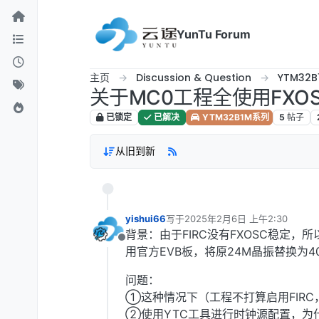
跳转至内容
YunTu Forum
主页
Discussion & Question
YTM32
关于MC0工程全使用FXO
已锁定
已解决
YTM32B1M系列
5
帖子
从旧到新
yishui66
写于
2025年2月6日 上午2:30
最后由 编辑
背景：由于FIRC没有FXOSC稳定，所
离线
用官方EVB板，将原24M晶振替换为
问题：
①这种情况下（工程不打算启用FIRC
②使用YTC工具进行时钟源配置，为什么启用