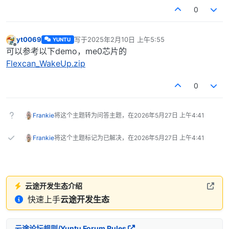
0
yt0069
写于
2025年2月10日 上午5:55
YUNTU
最后由 编辑
离线
可以参考以下demo，me0芯片的
Flexcan_WakeUp.zip
0
Frankie
将这个主题转为问答主题，在
2026年5月27日 上午4:41
Frankie
将这个主题标记为已解决，在
2026年5月27日 上午4:41
云途开发生态介绍
快速上手
云途开发生态
云途论坛规则/Yuntu Forum Rules