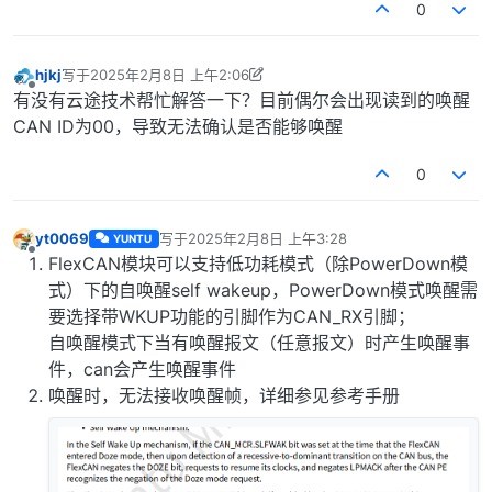
0
hjkj
写于
2025年2月8日 上午2:06
最后由 hjkj 编辑
2025年2月8日 上午10:09
离线
有没有云途技术帮忙解答一下？目前偶尔会出现读到的唤醒
CAN ID为00，导致无法确认是否能够唤醒
0
yt0069
写于
2025年2月8日 上午3:28
YUNTU
最后由 编辑
离线
FlexCAN模块可以支持低功耗模式（除PowerDown模
式）下的自唤醒self wakeup，PowerDown模式唤醒需
要选择带WKUP功能的引脚作为CAN_RX引脚；
自唤醒模式下当有唤醒报文（任意报文）时产生唤醒事
件，can会产生唤醒事件
唤醒时，无法接收唤醒帧，详细参见参考手册