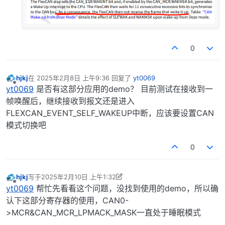
0
hjkj
在
2025年2月8日 上午9:36
回复了
yt0069
最后由 编辑
离线
yt0069
是否有这部分应用的demo？ 目前测试在接收到一
帧唤醒后，继续接收到报文还是进入
FLEXCAN_EVENT_SELF_WAKEUP中断，应该要设置CAN
模式切换吧
0
hjkj
写于
2025年2月10日 上午1:32
最后由 hjkj 编辑
2025年2月10日 上午10:05
离线
yt0069
帮忙先看看这个问题，没找到使用的demo，所以确
认下这部分寄存器的使用，CAN0-
>MCR&CAN_MCR_LPMACK_MASK一直处于睡眠模式