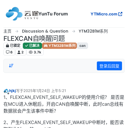
跳转至内容
YunTu Forum
YTMicro.com
主页
Discussion & Question
YTM32B1M系列
FLEXCAN自唤醒问题
已锁定
已解决
YTM32B1M系列
can
6
2
3.7k
登录后回复
hjkj
写于
2025年1月24日 上午5:21
最后由 编辑
离线
1、FLEXCAN_EVENT_SELF_WAKEUP的使用介绍？ 是否是
在MCU进入休眠后，开启CAN自唤醒中断，此时can总线有
数据就会产生该事件中断？
2、产生FLEXCAN_EVENT_SELF_WAKEUP中断时，能否读