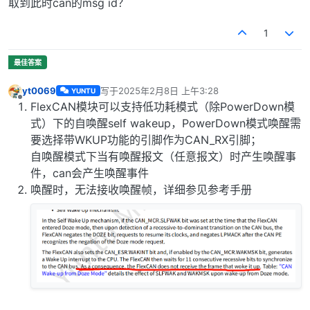
取到此时can的msg id？
1
yt0069
写于
2025年2月8日 上午3:28
YUNTU
最后由 编辑
离线
FlexCAN模块可以支持低功耗模式（除PowerDown模
式）下的自唤醒self wakeup，PowerDown模式唤醒需
要选择带WKUP功能的引脚作为CAN_RX引脚；
自唤醒模式下当有唤醒报文（任意报文）时产生唤醒事
件，can会产生唤醒事件
唤醒时，无法接收唤醒帧，详细参见参考手册