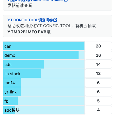
发帖前请查看
YT CONFIG TOOL调查问卷
帮助改进和优化YT CONFIG TOOL，有机会抽取
YTM32B1ME0 EVB
哦...
28
can
26
demo
14
uds
13
lin stack
6
md14
6
yt-link
5
fbl
4
adc模块