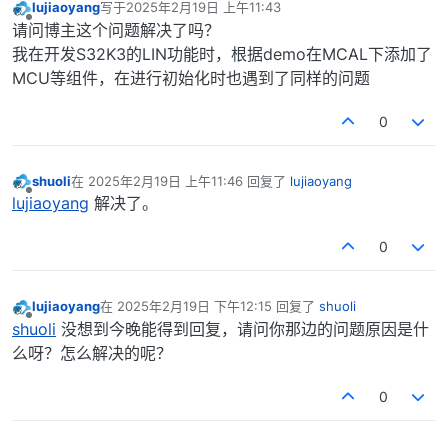
lujiaoyang
写于
2025年2月19日 上午11:43
最后由 编辑
离线
请问博主这个问题解决了吗？
我在开发S32K3的LIN功能时，根据demo在MCAL下添加了
MCU等组件，在进行初始化时也遇到了同样的问题
0
shuoli
在
2025年2月19日 上午11:46
回复了
lujiaoyang
最后由 编辑
离线
lujiaoyang
解决了。
0
lujiaoyang
在
2025年2月19日 下午12:15
回复了
shuoli
最后由 编辑
离线
shuoli
没想到今晚能得到回复，请问你那边的问题原因是什
么呀？怎么解决的呢？
0