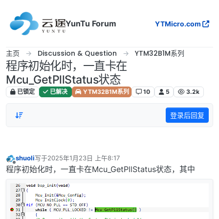
跳转至内容
YunTu Forum
YTMicro.com
主页
Discussion & Question
YTM32B1M系列
程序初始化时，一直卡在
Mcu_GetPllStatus状态
已锁定
已解决
YTM32B1M系列
10
5
3.2k
登录后回复
shuoli
写于
2025年1月23日 上午8:17
最后由 编辑
离线
程序初始化时，一直卡在Mcu_GetPllStatus状态，其中