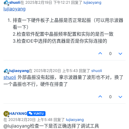
shuoli
在
2025年2月19日 下午12:21
回复了
lujiaoyang
最后由 编辑
离线
lujiaoyang
排查一下硬件板子上晶振是否正常起振（可以用示波器
看一下）
2.检查软件配置中晶振频率配置和实际的是否一致
3.检查IDE中选择的仿真器是否是你实际连接的
0
lujiaoyang
在
2025年2月20日 上午5:43
回复了
shuoli
最后由 编辑
离线
shuoli
外部晶振没有起振，拿示波器量了波形也不对，换了
一个晶振也不行，硬件在排查了
0
HAIYANG
H
YUNTU
离线
在
2025年2月20日 上午5:48
回复了
lujiaoyang
最后由 编辑
@lujiaoyang检查一下是否正确选择了调试工具