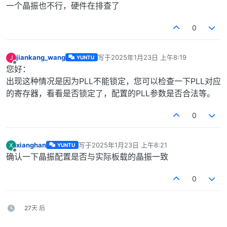
一个晶振也不行，硬件在排查了
0
jiankang_wang
写于
2025年1月23日 上午8:19
J
YUNTU
最后由 编辑
离线
您好：
出现这种情况是因为PLL不能锁定，您可以检查一下PLL对应
的寄存器，看看是否锁定了，配置的PLL参数是否合法等。
0
xianghan
写于
2025年1月23日 上午8:21
X
YUNTU
最后由 编辑
离线
确认一下晶振配置是否与实际板载的晶振一致
0
27天 后