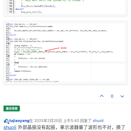
0
lujiaoyang
在
2025年2月20日 上午5:43
回复了
shuoli
最后由 编辑
离线
shuoli
外部晶振没有起振，拿示波器量了波形也不对，换了