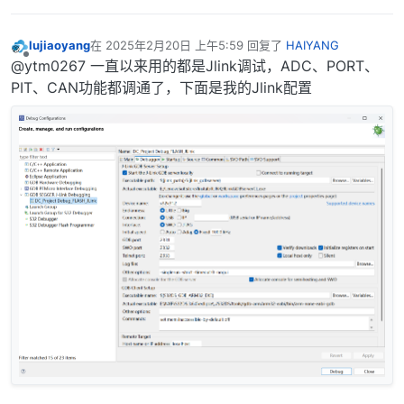
lujiaoyang
在
2025年2月20日 上午5:59
回复了
HAIYANG
最后由 编辑
离线
@ytm0267 一直以来用的都是Jlink调试，ADC、PORT、
PIT、CAN功能都调通了，下面是我的Jlink配置