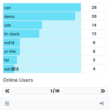
28
can
26
demo
14
uds
13
lin stack
6
md14
6
yt-link
5
fbl
4
adc模块
Online Users
1 / 10