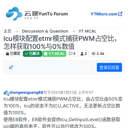
跳转至内容
YunTu Forum
YTMicro.com
主页
Discussion & Question
YT MCAL
Icu模块配置etmr模式捕获PWM占空比，
怎样获取100%与0%数值
已锁定
已解决
YT MCAL
3
2
2.5k
登录后回复
zhangweiguang88
写于
2025年1月21日 上午9:57
最后由 编辑
离线
Icu模块配置etmr模式捕获PWM占空比，由占空比由50%变
为100%，Icu的状态不为ICU_ACTIVE，无法更新占空比数
值为100%。
使用EB软件，EB软件会提供Icu_GetInputLevel()函数获取
pin脚的高低电平，软件可以自行修改为100%。