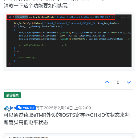
请教一下这个功能要如何实现！！
0
jan
写于
2025年2月24日 上午2:09
YUNTU
最后由 编辑
离线
可以通过读取eTMR外设的IOSTS寄存器CHxIO位状态来判
断管脚高低电平状态