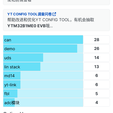
YT CONFIG TOOL调查问卷
帮助改进和优化YT CONFIG TOOL，有机会抽取
YTM32B1ME0 EVB
哦...
28
can
26
demo
14
uds
13
lin stack
6
md14
6
yt-link
5
fbl
4
adc模块