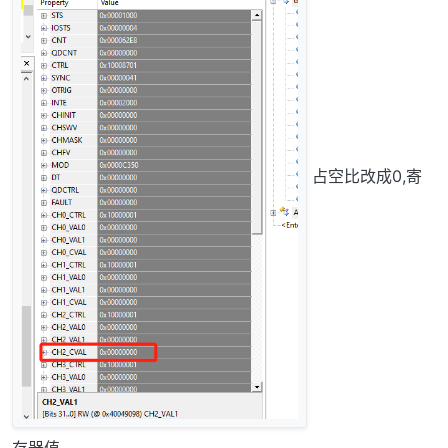
占空比改成0,寄
存器值