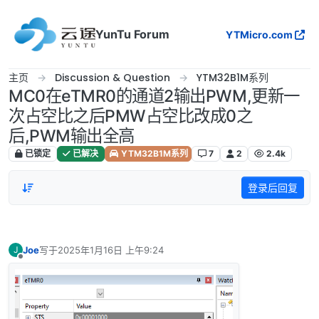
跳转至内容
YunTu Forum
YTMicro.com
主页
Discussion & Question
YTM32B1M系列
MC0在eTMR0的通道2输出PWM,更新一
次占空比之后PMW占空比改成0之
后,PWM输出全高
已锁定
已解决
YTM32B1M系列
7
2
2.4k
登录后回复
Joe
写于
2025年1月16日 上午9:24
J
最后由 编辑
离线