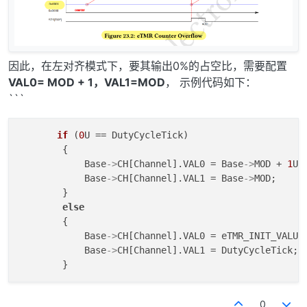
因此，在左对齐模式下，要其输出0%的占空比，需要配置
VAL0= MOD + 1，VAL1=MOD
， 示例代码如下：
```
if
 (
0
U == DutyCycleTick)

        {

            Base
->
CH[Channel].VAL0 = Base
->
MOD + 
1
U;

            Base
->
CH[Channel].VAL1 = Base
->
MOD;

        }

else
        {

            Base
->
CH[Channel].VAL0 = eTMR_INIT_VALUE;
            Base
->
CH[Channel].VAL1 = DutyCycleTick;

        }
0