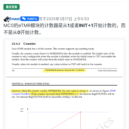
Enwei
写于
2025年1月17日 上午5:53
YUNTU
最后由 编辑
离线
MC0的eTMR模块的计数器是从
1
或者
INIT+1
开始计数的，而
不是从
0
开始计数，