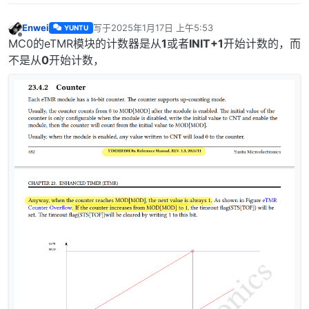
Enwei
写于
2025年1月17日 上午5:53
YUNTU
最后由 编辑
离线
MC0的eTMR模块的计数器是从
1
或者
INIT+1
开始计数的，而
不是从
0
开始计数，