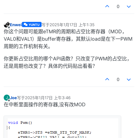
0
Enwei
写于
2025年1月17日 上午1:35
YUNTU
最后由 编辑
离线
你这个问题可能跟eTMR的周期和占空比寄存器（MOD，
VAL0和VAL1）是buffer寄存器，其默认load是在下一PWM
周期的工作机制有关。
你更新占空比用的哪个API函数？只改变了PWM的占空比，
还是周期也改变了？具体的代码贴出看看？
0
Joe
写于
2025年1月17日 上午3:46
J
最后由 编辑
离线
在中断里面操作的寄存器,没有改MOD