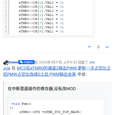
0
Enwei
在
2025年1月17日 上午5:33
回复了
Joe
YUNTU
最后由 编辑
离线
Joe
在
MC0在eTMR0的通道2输出PWM,更新一次占空比之
后PMW占空比改成0之后,PWM输出全高
中说：
在中断里面操作的寄存器,没有改MOD