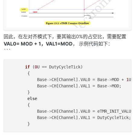
因此，在左对齐模式下，要其输出0%的占空比，需要配置
VAL0= MOD + 1，VAL1=MOD
， 示例代码如下：
```
if
 (
0
U == DutyCycleTick)

        {

            Base
->
CH[Channel].VAL0 = Base
->
MOD + 
1
U;

            Base
->
CH[Channel].VAL1 = Base
->
MOD;

        }

else
        {

            Base
->
CH[Channel].VAL0 = eTMR_INIT_VALUE;
            Base
->
CH[Channel].VAL1 = DutyCycleTick;

        }