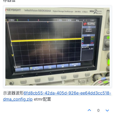
示波器波形
6fd8cb55-42da-405d-926e-ee64dd3cc518-
dma_config.zip
etmr配置
0