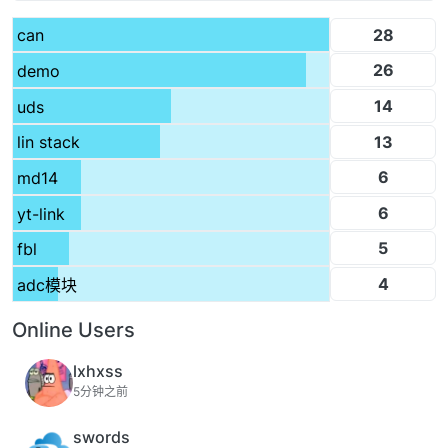
28
can
26
demo
14
uds
13
lin stack
6
md14
6
yt-link
5
fbl
4
adc模块
Online Users
lxhxss
5分钟之前
swords