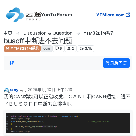
跳转至内容
YunTu Forum
YTMicro.com
主页
Discussion & Question
YTM32B1M系列
busoff中断进不去问题
YTM32B1M系列
can
5
2
3.1k
登录后回复
ranyl
写于
2025年1月10日 上午2:19
最后由 编辑
离线
我的CAN模块可以正常收发，ＣＡＮＬ和CANH短接，进不
了ＢＵＳＯＦＦ中断怎么排查呢