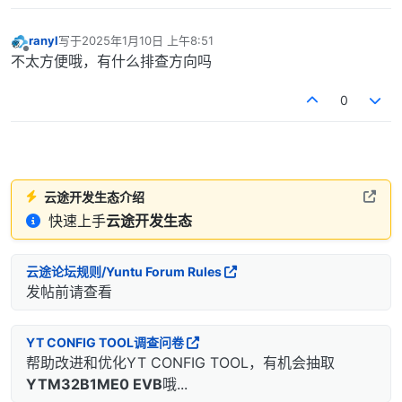
ranyl
写于
2025年1月10日 上午8:51
最后由 编辑
离线
不太方便哦，有什么排查方向吗
0
云途开发生态介绍
快速上手
云途开发生态
云途论坛规则/Yuntu Forum Rules
发帖前请查看
YT CONFIG TOOL调查问卷
帮助改进和优化YT CONFIG TOOL，有机会抽取
YTM32B1ME0 EVB
哦...