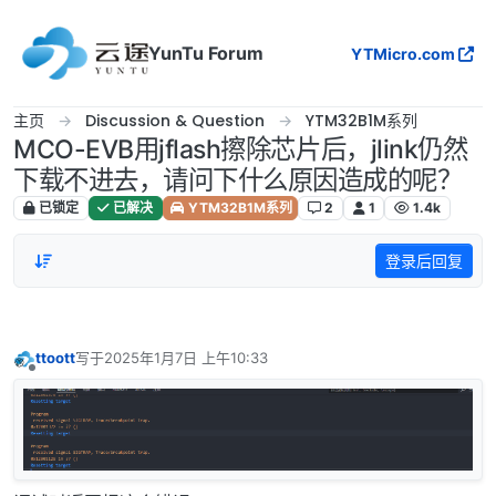
跳转至内容
YunTu Forum
YTMicro.com
主页
Discussion & Question
YTM32B1M系列
MCO-EVB用jflash擦除芯片后，jlink仍然
下载不进去，请问下什么原因造成的呢？
已锁定
已解决
YTM32B1M系列
2
1
1.4k
登录后回复
ttoott
写于
2025年1月7日 上午10:33
最后由 编辑
离线