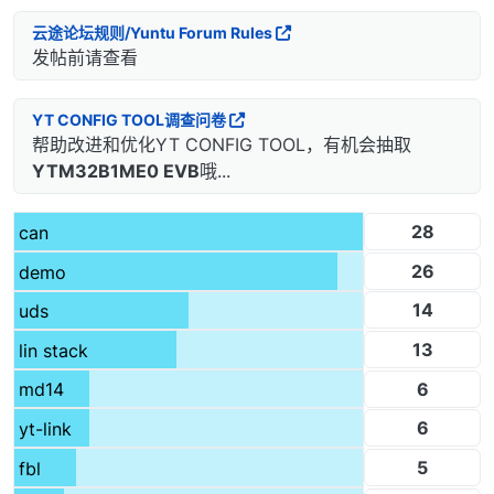
云途论坛规则/Yuntu Forum Rules
发帖前请查看
YT CONFIG TOOL调查问卷
帮助改进和优化YT CONFIG TOOL，有机会抽取
YTM32B1ME0 EVB
哦...
28
can
26
demo
14
uds
13
lin stack
6
md14
6
yt-link
5
fbl