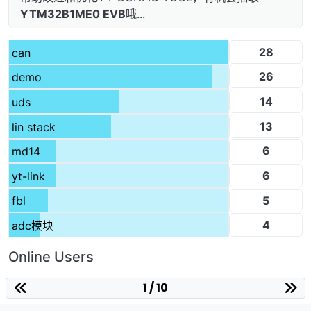
YTM32B1ME0 EVB
哦...
28
can
26
demo
14
uds
13
lin stack
6
md14
6
yt-link
5
fbl
4
adc模块
Online Users
1 / 10