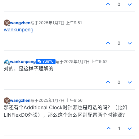
0
wangzhen
写于
2025年1月7日 上午9:51
W
最后由 编辑
离线
wankunpeng
0
wankunpeng
写于
2025年1月7日 上午9:52
YUNTU
最后由 编辑
离线
对的，是这样子理解的
0
wangzhen
写于
2025年1月7日 上午9:56
W
最后由 编辑
离线
那还有个Additional Clock时钟源也是可选的吗？（比如
LINFlexD0外设），那么这个怎么区别配置两个时钟源？
1