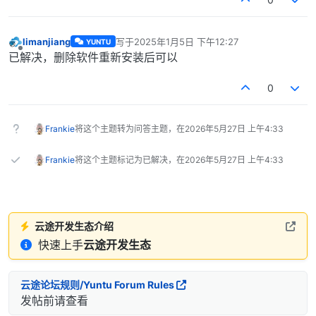
limanjiang
写于
2025年1月5日 下午12:27
YUNTU
最后由 编辑
离线
已解决，删除软件重新安装后可以
0
Frankie
将这个主题转为问答主题，在
2026年5月27日 上午4:33
Frankie
将这个主题标记为已解决，在
2026年5月27日 上午4:33
云途开发生态介绍
快速上手
云途开发生态
云途论坛规则/Yuntu Forum Rules
发帖前请查看