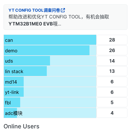
YT CONFIG TOOL调查问卷
帮助改进和优化YT CONFIG TOOL，有机会抽取
YTM32B1ME0 EVB
哦...
28
can
26
demo
14
uds
13
lin stack
6
md14
6
yt-link
5
fbl
4
adc模块
Online Users