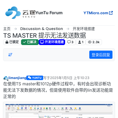
跳转至内容
YunTu Forum
YTMicro.com
主页
Discussion & Question
开发环境搭建
TS MASTER 提示无法发送数据
已锁定
已解决
开发环境搭建
3
1
2.3k
登录后回复
limanjiang
写于
2025年1月5日 上午10:23
YUNTU
最后由 编辑
离线
在使用TS master和1012p硬件过程中，有时会出现诊断功
能无法下发数据的情况，但是使用软件自带的lin发送功能是
正常的