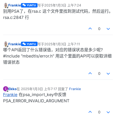
Frankie
写于
2025年1月3日 上午7:24
YUNTU
最后由 编辑
离线
别用PSA了，在rsa.c 这个文件里找到测试代码，然后运行。
rsa.c:2847 行
0
Frankie
写于
2025年1月3日 上午7:11
YUNTU
最后由 编辑
离线
哪个API返回了什么错误值，对应的错误状态是多少呢?
#include "mbedtls/error.h" 用这个里面的API可以获取详细
错误状态
0
Ekko
在
2025年1月3日 上午7:17
回复了
Frankie
E
最后由 编辑
离线
Frankie
在psa_import_key中反馈
PSA_ERROR_INVALID_ARGUMENT
0