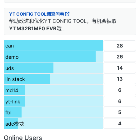
YT CONFIG TOOL调查问卷
帮助改进和优化YT CONFIG TOOL，有机会抽取
YTM32B1ME0 EVB
哦...
28
can
26
demo
14
uds
13
lin stack
6
md14
6
yt-link
5
fbl
4
adc模块
Online Users