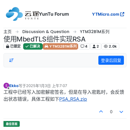
跳转至内容
YunTu Forum
YTMicro.com
主页
Discussion & Question
YTM32B1M系列
使用MbedTLS组件实现RSA
已锁定
已解决
YTM32B1M系列
4
2
2.0k
登录后回复
Ekko
写于
2025年1月3日 上午7:07
E
最后由 编辑
离线
工程中已经写入加密解密签名，但是在导入密匙时，会反馈
出状态错误，具体工程如下
PSA_RSA.zip
0