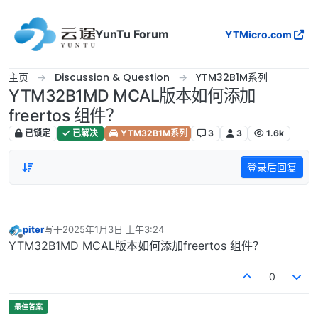
跳转至内容
YunTu Forum
YTMicro.com
主页
Discussion & Question
YTM32B1M系列
YTM32B1MD MCAL版本如何添加
freertos 组件？
已锁定
已解决
YTM32B1M系列
3
3
1.6k
登录后回复
piter
写于
2025年1月3日 上午3:24
最后由 编辑
离线
YTM32B1MD MCAL版本如何添加freertos 组件？
0