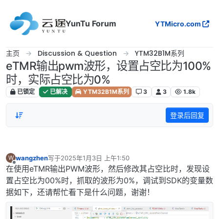
跳转至内容
YunTu Forum
YTMicro.com
主页
Discussion & Question
YTM32B1M系列
eTMR输出pwm波形，设置占空比为100%
时，实际占空比为0%
已锁定
已解决
YTM32B1M系列
3
3
1.8k
登录后回复
wangzhen
写于
2025年1月3日 上午1:50
W
最后由 编辑
离线
在使用eTMR输出PWM波形，然后修改其占空比时，发现设
置占空比为00%时，抓取的波形为0%，调试到SDK的变量数
据如下，还请帮忙看下是什么问题，谢谢！