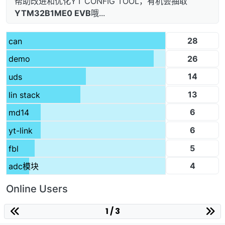
帮助改进和优化YT CONFIG TOOL，有机会抽取
YTM32B1ME0 EVB
哦...
28
can
26
demo
14
uds
13
lin stack
6
md14
6
yt-link
5
fbl
4
adc模块
Online Users
1 / 3