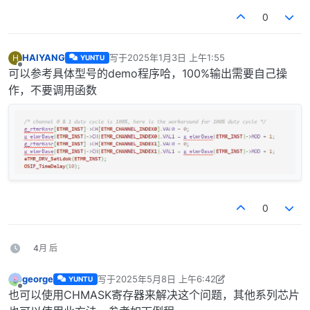
0
HAIYANG
写于
2025年1月3日 上午1:55
H
YUNTU
最后由 编辑
离线
可以参考具体型号的demo程序哈，100%输出需要自己操
作，不要调用函数
0
4月 后
george
写于
2025年5月8日 上午6:42
YUNTU
最后由 george 编辑
2025年5月8日 下午2:43
离线
也可以使用CHMASK寄存器来解决这个问题，其他系列芯片