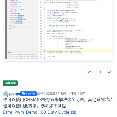
-1
george
写于
2025年5月8日 上午6:42
YUNTU
最后由 george 编辑
2025年5月8日 下午2:43
离线
也可以使用CHMASK寄存器来解决这个问题，其他系列芯片
也可以使用此方法，参考如下例程
Etmr_Pwm_Demo_100_Duty_Cycle.zip