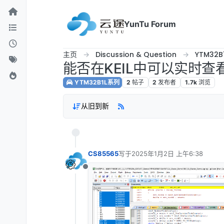
跳转至内容
YunTu Forum
主页
Discussion & Question
YTM32B
能否在KEIL中可以实时
YTM32B1L系列
2
帖子
2
发布者
1.7k
浏览
从旧到新
CS85565
写于
2025年1月2日 上午6:38
最后由 编辑
离线