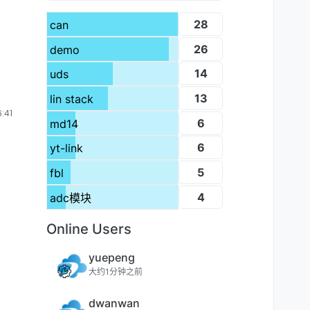
28
can
26
demo
14
uds
13
lin stack
:41
6
md14
6
yt-link
5
fbl
4
adc模块
Online Users
yuepeng
大约1分钟之前
dwanwan