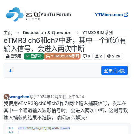
跳转至内容
YunTu Forum
YTMicro.com
主页
Discussion & Question
YTM32B1M系列
eTMR3 ch6和ch7中断，其中一个通道有
输入信号，会进入两次中断
已锁定
已解决
YTM32B1M系列
6
2
2.2k
登录后回复
wangzhen
写于
2024年12月31日 上午9:24
W
最后由 编辑
离线
我使用eTMR3的ch6和ch7作为两个输入捕获信号，发现在
其中一个通道输入波形信号时，会进入两次中断，这时导致
输入捕获的结果不准确，请问怎么解决？