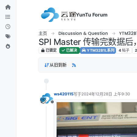
跳转至内容
YunTu Forum
主页
Discussion & Question
YTM32B
SPI Master 传输完数
已锁定
已解决
YTM32B1L系列
4
帖子
从旧到新
ws420115
写于
2024年12月28日 上午9:30
最后由 编辑
离线