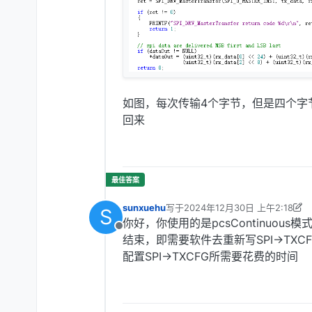
如图，每次传输4个字节，但是四个字
回来
sunxuehu
写于
2024年12月30日 上午2:18
S
最后由 sunxuehu 编辑
2024年12月
你好，你使用的是pcsContinuous模
离线
结束，即需要软件去重新写SPI->TXC
配置SPI->TXCFG所需要花费的时间