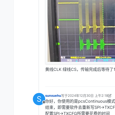
黄线CLK 绿线CS，传输完成后等待了1
sunxuehu
写于
2024年12月30日 上午2:18
S
最后由 sunxuehu 编辑
2024年12月
你好，你使用的是pcsContinuous模
离线
结束，即需要软件去重新写SPI->TXC
配置SPI->TXCFG所需要花费的时间