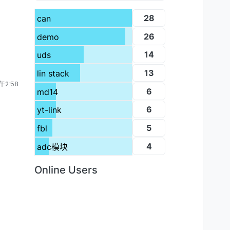
28
can
26
demo
14
uds
13
lin stack
午2:58
6
md14
6
yt-link
5
fbl
4
adc模块
Online Users