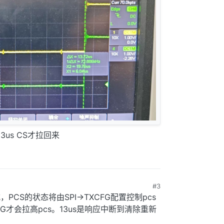
3us CS才拉回来
#3
30日 上午10:29
式，PCS的状态将由SPI->TXCFG配置控制pcs
FG才会拉高pcs。13us是响应中断到清除重新