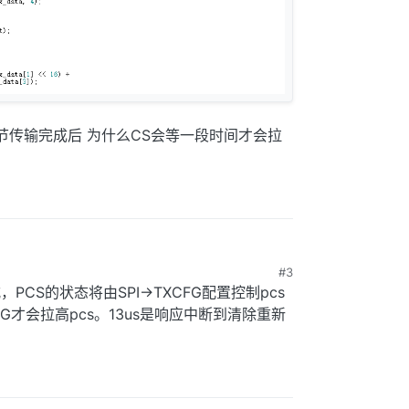
节传输完成后 为什么CS会等一段时间才会拉
#3
30日 上午10:29
式，PCS的状态将由SPI->TXCFG配置控制pcs
FG才会拉高pcs。13us是响应中断到清除重新