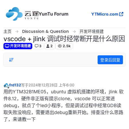
跳转至内容
YunTu Forum
YTMicro.com
主页
Discussion & Question
开发环境搭建
vscode + jlink 调试时经常断开是什么原因
开发环境搭建
3
2
2.5k
登录后回复
frd132
写于
2024年12月28日 上午6:00
最后由 编辑
离线
用的YTM32B1ME05，ubuntu 虚拟机搭建的环境，jlink 软
件8.12，硬件非正版有提示clone，vscode 可以正常进
debug，就点了个led小程序，但是调试过程中经常GDB读
取失败没响应，需要退出debug重新开始。排查没什么思路
了，来请教一下