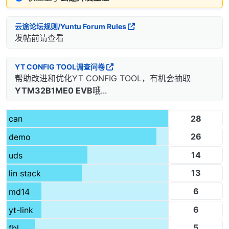
云途论坛规则/Yuntu Forum Rules
发帖前请查看
YT CONFIG TOOL调查问卷
帮助改进和优化YT CONFIG TOOL，有机会抽取
YTM32B1ME0 EVB
哦...
28
can
26
demo
14
uds
13
lin stack
6
md14
6
yt-link
5
fbl