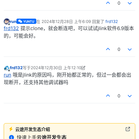
0
run
在
2024年12月28日 上午6:09
回复了
frd132
YUNTU
最后由 编辑
离线
frd132
提示clone，就会断连吧，可以试试jlink软件6.9版本
的，可能会好。
0
frd132
写于
2024年12月30日 上午12:10
最后由 frd132 编辑
2024年12月30日 上午8:11
离线
run
哦是jlink的原因吗，刚开始都正常的，但过一会都会出
现断开，还支持其他调试器吗
0
云途开发生态介绍
快速上手
云途开发生态