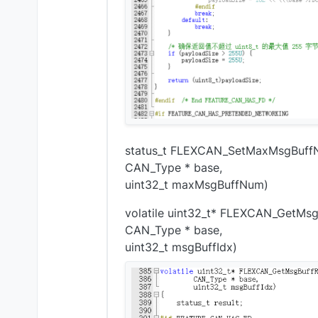
status_t FLEXCAN_SetMaxMsgBuff
CAN_Type * base,
uint32_t maxMsgBuffNum)
volatile uint32_t* FLEXCAN_GetMsg
CAN_Type * base,
uint32_t msgBuffIdx)