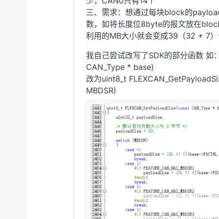
少，CAN0只有14个
三、需求：想通过每块block的payl
数，如将长度位8byte的报文放在block
利用的MB大小就会变成39（32 + 7
我自己尝试改写了SDK的部分函数 如：uint8_
CAN_Type * base)
改为uint8_t FLEXCAN_GetPayloadSize
MBDSR)