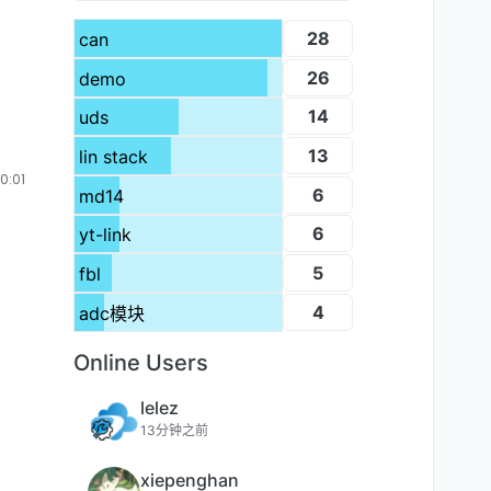
28
can
26
demo
14
uds
13
lin stack
:01
6
md14
6
yt-link
5
fbl
4
adc模块
Online Users
lelez
13分钟之前
xiepenghan