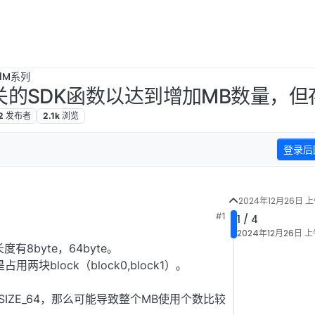
B1M系列
相关的SDK函数以达到增加MB数量，但
2
发布者
2.1k
浏览
登录后
2024年12月26日 上午
#1
1 / 4
日 上午11:37
2024年12月26日 上午
8byte，64byte。
两块block（block0,block1）。
OAD_SIZE_64，那么可能导致整个MB使用个数比较