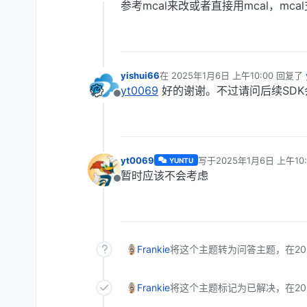
参考mcal来改或者直接用mcal，mcal支
yishui66
在
2025年1月6日 上午10:00
回复了
最后由 编辑
yt0069
好的谢谢。不过请问后续SDK会
离线
yt0069
写于
2025年1月6日 上午10:
YUNTU
最后由 编辑
暂时应该不会考虑
离线
Frankie
将这个主题转为问答主题，在
2
Frankie
将这个主题标记为已解决，在
2