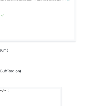
Num(
BuffRegion(