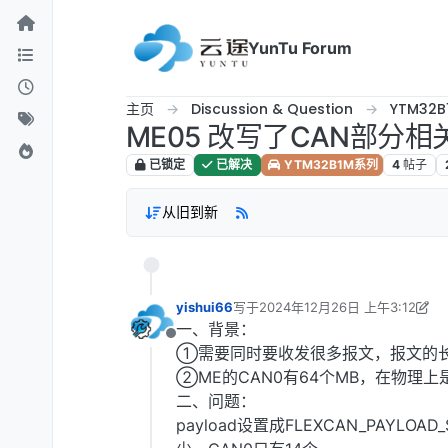
跳转至内容
YunTu Forum
主页
Discussion & Question
YTM32
ME05 改写了CAN部分
已锁定
已解决
YTM32B1M系列
4
帖子
从旧到新
yishui66
写于
2024年12月26日 上午3:12
最后由 yishui66 编辑
2024年12月26
一、背景：
离线
①需要同时要收发很多报文，报文的长度有
②ME的CAN0有64个MB，在物理上是占用
二、问题：
payload设置成FLEXCAN_PAYL