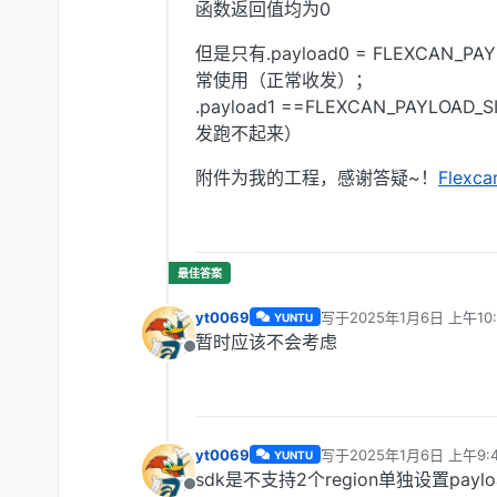
函数返回值均为0
但是只有.payload0 = FLEXCAN_P
常使用（正常收发）；
.payload1 ==FLEXCAN_PAYLO
发跑不起来）
附件为我的工程，感谢答疑~！
Flexca
yt0069
写于
2025年1月6日 上午10:
YUNTU
最后由 编辑
暂时应该不会考虑
离线
yt0069
写于
2025年1月6日 上午9:
YUNTU
最后由 编辑
sdk是不支持2个region单独设置pay
离线