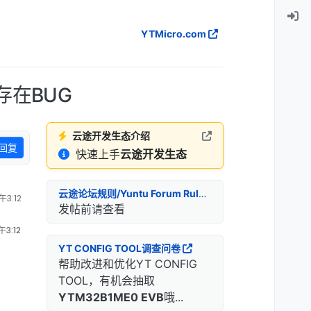
YTMicro.com
存在BUG
云途开发生态介绍
回复
快速上手
云途开发生态
云途论坛规则/Yuntu Forum Rules
3:12
发帖前请查看
3:12
YT CONFIG TOOL调查问卷
帮助改进和优化YT CONFIG
TOOL，有机会抽取
YTM32B1ME0 EVB
哦...