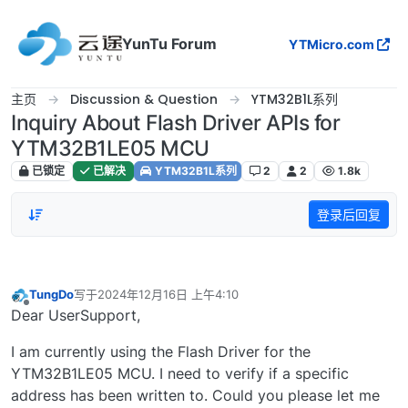
跳转至内容
YunTu Forum
YTMicro.com
主页
Discussion & Question
YTM32B1L系列
Inquiry About Flash Driver APIs for
YTM32B1LE05 MCU
已锁定
已解决
YTM32B1L系列
2
2
1.8k
登录后回复
TungDo
写于
2024年12月16日 上午4:10
最后由 编辑
离线
Dear UserSupport,
I am currently using the Flash Driver for the
YTM32B1LE05 MCU. I need to verify if a specific
address has been written to. Could you please let me