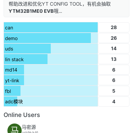
帮助改进和优化YT CONFIG TOOL，有机会抽取
YTM32B1ME0 EVB
哦...
28
can
26
demo
14
uds
13
lin stack
6
md14
6
yt-link
5
fbl
4
adc模块
Online Users
马密源
马