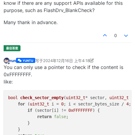
know if there are any support APIs available for this
purpose, such as FlashDrv_BlankCheck?
Many thank in advance.
0
run
写于
2024年12月16日 上午4:18
YUNTU
最后由 run 编辑
2024年12月16日 下午12:19
离线
You can only use a pointer to check if the content is
0xFFFFFFFF.
like:
bool
check_sector_empty
(
uint32_t
* sector, 
uint32_t
 s
for
 (
uint32_t
 i = 
0
; i < sector_bytes_size / 
4
; 
if
 (sector[i] != 
0xFFFFFFFF
) {

return
false
;

        }

    }
