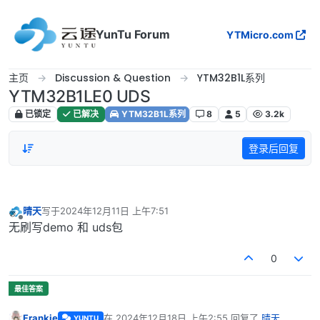
跳转至内容
YunTu Forum
YTMicro.com
主页
Discussion & Question
YTM32B1L系列
YTM32B1LE0 UDS
已锁定
已解决
YTM32B1L系列
8
5
3.2k
登录后回复
晴天
写于
2024年12月11日 上午7:51
最后由 编辑
离线
无刷写demo 和 uds包
0
Frankie
在
2024年12月18日 上午2:55
回复了
晴天
YUNTU