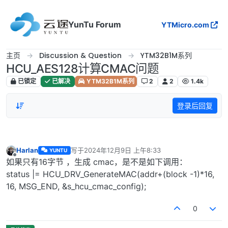
跳转至内容
YunTu Forum
YTMicro.com
主页
Discussion & Question
YTM32B1M系列
HCU_AES128计算CMAC问题
已锁定
已解决
YTM32B1M系列
2
2
1.4k
登录后回复
Harlan
写于
2024年12月9日 上午8:33
YUNTU
最后由 编辑
离线
如果只有16字节 ，生成 cmac，是不是如下调用：
status |= HCU_DRV_GenerateMAC(addr+(block -1)*16,
16, MSG_END, &s_hcu_cmac_config);
0