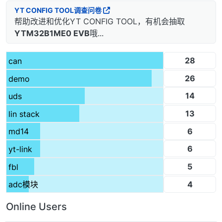
YT CONFIG TOOL调查问卷
帮助改进和优化YT CONFIG TOOL，有机会抽取
YTM32B1ME0 EVB
哦...
28
can
26
demo
14
uds
13
lin stack
6
md14
6
yt-link
5
fbl
4
adc模块
Online Users